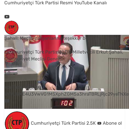
Cumhuriyetçi Türk Partisi Resmi YouTube Kanalı
Şahali: Meclis çalışanlarına teşekkür borcumuz vardır
Cumhuriyetçi Türk Partisi (CTP) Milletvekili Erkut Şahali,
Cumhuriyet Meclisi Genel
...
1
0
YouTube Videosu
VVVUNXE4U3VwVG1MSXphZGM5a3hraTBRLjRjc29yeTNXe
Cumhuriyetçi Türk Partisi
2.5K
Abone ol