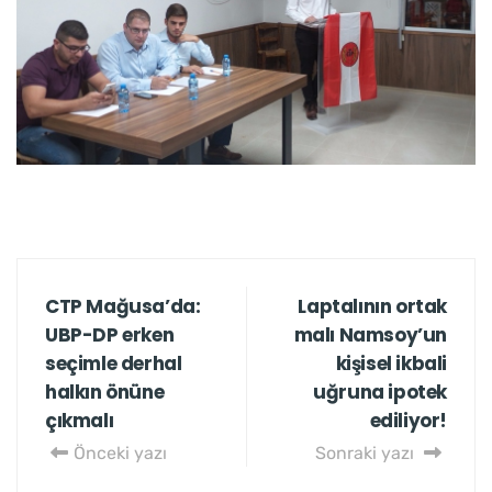
CTP Mağusa’da:
Laptalının ortak
UBP-DP erken
malı Namsoy’un
seçimle derhal
kişisel ikbali
halkın önüne
uğruna ipotek
çıkmalı
ediliyor!
Önceki yazı
Sonraki yazı