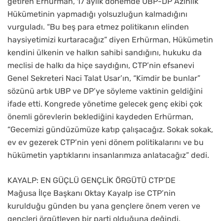
getiren Erhürman, 17 aylık dönemde UBP-DP Azınlık
Hükümetinin yapmadığı yolsuzluğun kalmadığını
vurguladı. “Bu beş para etmez politikanın elinden
haysiyetimizi kurtaracağız” diyen Erhürman, Hükümetin
kendini ülkenin ve halkın sahibi sandığını, hukuku da
meclisi de halkı da hiçe saydığını, CTP’nin efsanevi
Genel Sekreteri Naci Talat Usar’ın, “Kimdir be bunlar”
sözünü artık UBP ve DP’ye söyleme vaktinin geldiğini
ifade etti. Kongrede yönetime gelecek genç ekibi çok
önemli görevlerin beklediğini kaydeden Erhürman,
“Gecemizi gündüzümüze katıp çalışacağız. Sokak sokak,
ev ev gezerek CTP’nin yeni dönem politikalarını ve bu
hükümetin yaptıklarını insanlarımıza anlatacağız” dedi.
KAYALP: EN GÜÇLÜ GENÇLİK ÖRGÜTÜ CTP’DE
Mağusa İlçe Başkanı Oktay Kayalp ise CTP’nin
kurulduğu günden bu yana gençlere önem veren ve
gençleri örgütleyen bir parti olduğuna değindi.