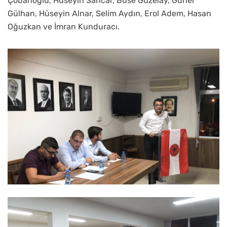
Çobanoğlu, Hüseyin Sancar, Buse Güzelay, Güner
Gülhan, Hüseyin Alnar, Selim Aydın, Erol Adem, Hasan
Oğuzkan ve İmran Kunduracı.