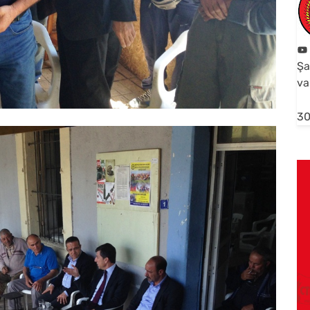
Şa
va
30