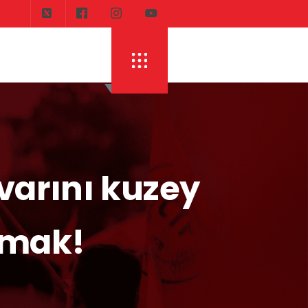
DI
ERHÜRMAN: TOPLAYIN PILINIZI PIRTINIZI, 
varını kuzey
pmak!