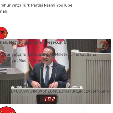
mhuriyetçi Türk Partisi Resmi YouTube
nalı
hali: Meclis çalışanlarına teşekkür borcumuz vardır
mhuriyetçi Türk Partisi (CTP) Milletvekili Erkut Şahali,
mhuriyet Meclisi Genel
...
0
uTube Videosu
VVUNXE4U3VwVG1MSXphZGM5a3hraTBRLjRjc29yeTNXekY4