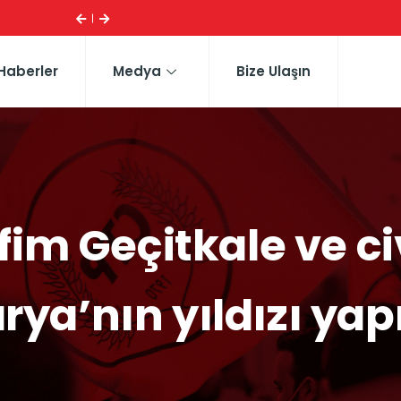
ESI ...
CTP HEYETI, TRAFIK EĞITIM PARKI’NI YERINDE INCELE
Haberler
Medya
Bize Ulaşın
fim Geçitkale ve ci
rya’nın yıldızı ya