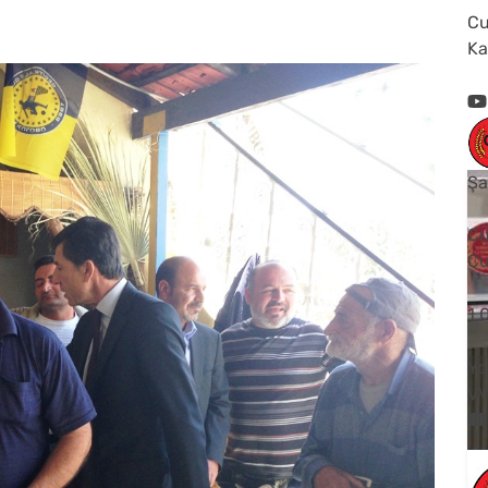
Cu
Ka
Şa
Cu
Cu
1
Yo
V