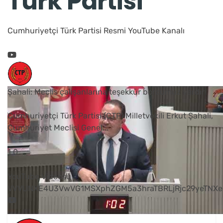
Türk Partisi
Cumhuriyetçi Türk Partisi Resmi YouTube Kanalı
Şahali: Meclis çalışanlarına teşekkür borcumuz vardır
Cumhuriyetçi Türk Partisi (CTP) Milletvekili Erkut Şahali,
Cumhuriyet Meclisi Genel
...
1
0
YouTube Videosu
VVVUNXE4U3VwVG1MSXphZGM5a3hraTBRLjRjc29yeTNXe