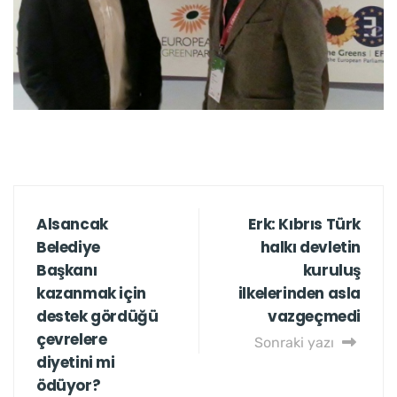
Alsancak
Erk: Kıbrıs Türk
Belediye
halkı devletin
Başkanı
kuruluş
kazanmak için
ilkelerinden asla
destek gördüğü
vazgeçmedi
çevrelere
Sonraki yazı
diyetini mi
ödüyor?