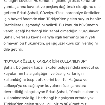
kaldığını söyledi. Hükümetin ilgilendiği esas konunun
yandaşlarına kaynak ve peşkeş dağıtmak olduğunu dile
getiren Erkut Şahali, Güzelyurt’taki narenciye üreticileri
için hayati önemde olan Türkiye’den gelen suyun henüz
üreticilere ulaşmadığını belirtti. Bu konuda hükümetin
verebileceği herhangi bir izahat olmadığını vurgulayan
Şahali, yerel su kaynaklarıyla ilgili herhangi bir niyeti
olmayan bu hükümetin, gelişigüzel kuyu izni verdiğini
dile getirdi.
“KUYULAR ÖZEL ÇIKARLAR İÇİN KULLANILIYOR”
Şahali, bölgedeki kapalı aküfer bölgesindeki mevcut su
kuyularının hala çalıştığını ve özel çıkarlar için
kullanıldığını tespit ettiklerini belirtti. Mağusa ve
Lefkoşa’ya su sağlayan kuyuların özel şahıslara
devredildiğini açıklayan Erkut Şahali, “Yeraltı sularının
kullanılmasıyla ilgili herhangi bir çalışma ortada yok.
Türkiye’den gelen suyla ilgili bizim hükümetimiz