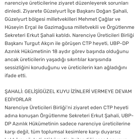
narenciye üreticilerine ziyaret düzenleyerek sorunları
dinledi. Ziyarete Güzelyurt İlçe Başkanı Doğan Şahali,
Güzelyurt bölgesi milletvekilleri Mehmet Çağlar ve
Hüseyin Erçal ile Gazimağusa milletvekili ve Örgütlenme
Sekreteri Erkut Şahali katıldı. Narenciye Üreticileri Birliği
Başkanı Turgut Akçın ile görüşen CTP heyeti, UBP-DP
Azınlık Hükümetinin 18 aydır görev başında olduğunu
ancak üreticilerin yaşadığı sıkıntılar karşısında
sessizliğini koruduğunu ve üreticilerin kan ağladığını
ifade etti.
ŞAHALİ: GELİŞİGÜZEL KUYU İZİNLERİ VERMEYE DEVAM
EDİYORLAR
Narenciye Üreticileri Birliği’ni ziyaret eden CTP heyeti
adına konuşan Örgütlenme Sekreteri Erkut Şahali, UBP-
DP Azınlık Hükümetinin sadece narenciye üreticilerine
karşı değil, tüm toplumsal kesimlere karşı duyarsız