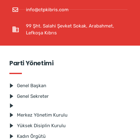
info@ctpkibris.com
99 Şht. Salahi Şevket Sokak, Arabahmet,
Lefkoşa Kıbrıs
Parti Yönetimi
Genel Başkan
Genel Sekreter
Merkez Yönetim Kurulu
Yüksek Disiplin Kurulu
Kadın Örgütü