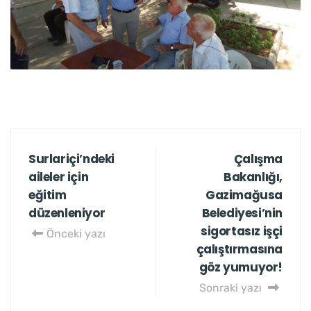
Surlariçi’ndeki
Çalışma
aileler için
Bakanlığı,
eğitim
Gazimağusa
düzenleniyor
Belediyesi’nin
sigortasız işçi
Önceki yazı
çalıştırmasına
göz yumuyor!
Sonraki yazı