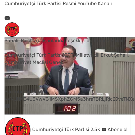
Cumhuriyetçi Türk Partisi Resmi YouTube Kanalı
Şahali: Meclis çalışanlarına teşekkür borcumuz vardır
Cumhuriyetçi Türk Partisi (CTP) Milletvekili Erkut Şahali,
Cumhuriyet Meclisi Genel
...
1
0
YouTube Videosu
VVVUNXE4U3VwVG1MSXphZGM5a3hraTBRLjRjc29yeTNXe
Cumhuriyetçi Türk Partisi
2.5K
Abone ol