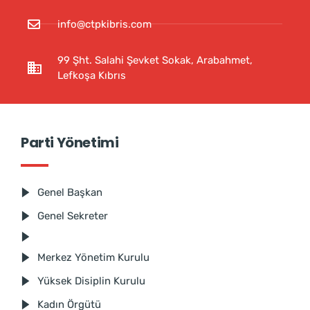
info@ctpkibris.com
99 Şht. Salahi Şevket Sokak, Arabahmet,
Lefkoşa Kıbrıs
Parti Yönetimi
Genel Başkan
Genel Sekreter
Merkez Yönetim Kurulu
Yüksek Disiplin Kurulu
Kadın Örgütü