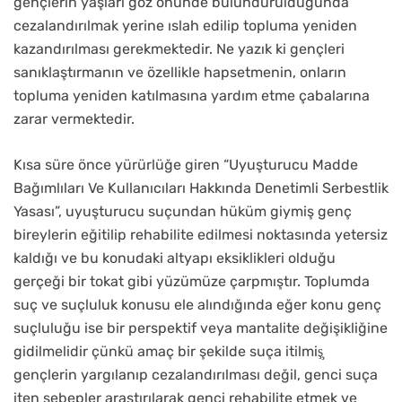
gençlerin yaşları göz önünde bulundurulduğunda
cezalandırılmak yerine ıslah edilip topluma yeniden
kazandırılması gerekmektedir. Ne yazık ki gençleri
sanıklaştırmanın ve özellikle hapsetmenin, onların
topluma yeniden katılmasına yardım etme çabalarına
zarar vermektedir.
Kısa süre önce yürürlüğe giren “Uyuşturucu Madde
Bağımlıları Ve Kullanıcıları Hakkında Denetimli Serbestlik
Yasası”, uyuşturucu suçundan hüküm giymiş genç
bireylerin eğitilip rehabilite edilmesi noktasında yetersiz
kaldığı ve bu konudaki altyapı eksiklikleri olduğu
gerçeği bir tokat gibi yüzümüze çarpmıştır. Toplumda
suç ve suçluluk konusu ele alındığında eğer konu genç
suçluluğu ise bir perspektif veya mantalite değişikliğine
gidilmelidir çünkü amaç bir şekilde suça itilmiş̧
gençlerin yargılanıp cezalandırılması değil, genci suça
iten sebepler araştırılarak genci rehabilite etmek ve