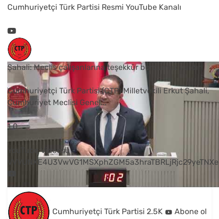
Cumhuriyetçi Türk Partisi Resmi YouTube Kanalı
Şahali: Meclis çalışanlarına teşekkür borcumuz vardır
Cumhuriyetçi Türk Partisi (CTP) Milletvekili Erkut Şahali,
Cumhuriyet Meclisi Genel
...
1
0
YouTube Videosu
VVVUNXE4U3VwVG1MSXphZGM5a3hraTBRLjRjc29yeTNXe
Cumhuriyetçi Türk Partisi
2.5K
Abone ol