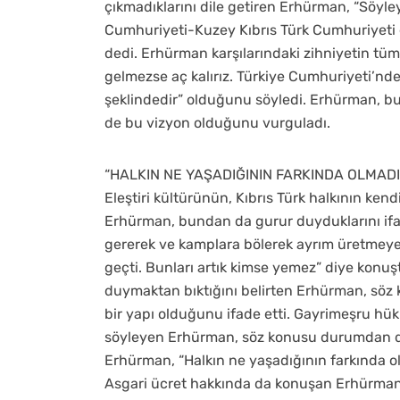
çıkmadıklarını dile getiren Erhürman, “Söyle
Cumhuriyeti-Kuzey Kıbrıs Türk Cumhuriyeti
dedi. Erhürman karşılarındaki zihniyetin t
gelmezse aç kalırız. Türkiye Cumhuriyeti’nden
şeklindedir” olduğunu söyledi. Erhürman, b
de bu vizyon olduğunu vurguladı.
“HALKIN NE YAŞADIĞININ FARKINDA OLMAD
Eleştiri kültürünün, Kıbrıs Türk halkının ken
Erhürman, bundan da gurur duyduklarını ifad
gererek ve kamplara bölerek ayrım üretmeye
geçti. Bunları artık kimse yemez” diye konuş
duymaktan bıktığını belirten Erhürman, söz 
bir yapı olduğunu ifade etti. Gayrimeşru hü
söyleyen Erhürman, söz konusu durumdan da
Erhürman, “Halkın ne yaşadığının farkında o
Asgari ücret hakkında da konuşan Erhürman, “