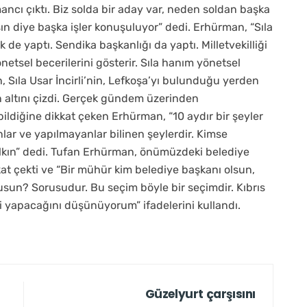
ancı çıktı. Biz solda bir aday var, neden soldan başka
ın diye başka işler konuşuluyor” dedi. Erhürman, “Sıla
k de yaptı. Sendika başkanlığı da yaptı. Milletvekilliği
önetsel becerilerini gösterir. Sıla hanım yönetsel
, Sıla Usar İncirli’nin, Lefkoşa’yı bulunduğu yerden
n altını çizdi. Gerçek gündem üzerinden
ildiğine dikkat çeken Erhürman, “10 aydır bir şeyler
lar ve yapılmayanlar bilinen şeylerdir. Kimse
lkın” dedi. Tufan Erhürman, önümüzdeki belediye
kat çekti ve “Bir mühür kim belediye başkanı olsun,
usun? Sorusudur. Bu seçim böyle bir seçimdir. Kıbrıs
ti yapacağını düşünüyorum” ifadelerini kullandı.
Güzelyurt çarşısını