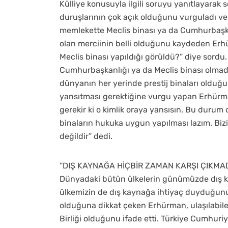
Külliye konusuyla ilgili soruyu yanıtlayarak
duruşlarının çok açık olduğunu vurguladı ve 
memlekette Meclis binası ya da Cumhurbaşkanl
olan merciinin belli olduğunu kaydeden Erh
Meclis binası yapıldığı görüldü?” diye sordu.
Cumhurbaşkanlığı ya da Meclis binası olmad
dünyanın her yerinde prestij binaları olduğunu
yansıtması gerektiğine vurgu yapan Erhürman
gerekir ki o kimlik oraya yansısın. Bu durum
binaların hukuka uygun yapılması lazım. Bizim
değildir” dedi.
“DIŞ KAYNAĞA HİÇBİR ZAMAN KARŞI ÇIKMAD
Dünyadaki bütün ülkelerin günümüzde dış k
ülkemizin de dış kaynağa ihtiyaç duyduğunu be
olduğuna dikkat çeken Erhürman, ulaşılabile
Birliği olduğunu ifade etti. Türkiye Cumhuri