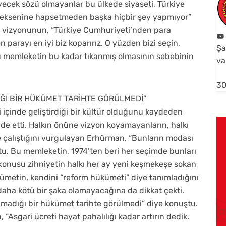
yecek sözü olmayanlar bu ülkede siyaseti, Türkiye
 eksenine hapsetmeden başka hiçbir şey yapmıyor”
üm vizyonunun, “Türkiye Cumhuriyeti’nden para
 parayı en iyi biz koparırız. O yüzden bizi seçin,
Şa
u memleketin bu kadar tıkanmış olmasının sebebinin
va
30
IĞI BİR HÜKÜMET TARİHTE GÖRÜLMEDİ”
di içinde geliştirdiği bir kültür olduğunu kaydeden
e etti. Halkın önüne vizyon koyamayanların, halkı
 çalıştığını vurgulayan Erhürman, “Bunların modası
tu. Bu memleketin, 1974’ten beri her seçimde bunları
konusu zihniyetin halkı her ay yeni keşmekeşe sokan
kümetin, kendini “reform hükümeti” diye tanımladığını
ha kötü bir şaka olamayacağına da dikkat çekti.
lmadığı bir hükümet tarihte görülmedi” diye konuştu.
Asgari ücreti hayat pahalılığı kadar artırın dedik.