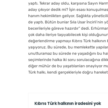
yaptı. Tekrar aday oldu, karşısına Sayın Harm
aday çıkıyor dedik mi? İşin esası konuşulmas
hanım hekimlikten geliyor. Sağlıkta yöneticili
de yaptı. Bütün bunlar Sıla Usar İncirli’nin y
becerileriyle göreve hazırdır” dedi. Erhürman
çok daha ileriye taşıyabilecek kişi olduğunu
değerlendirme yapmayı Kıbrıs Türk halkının b
yaşıyoruz. Bu sürede, bu memlekette yapılan
unutturamaz bu sürede ne yaşadığını bu ha
seçimlerinde halka iki soru sorulacağına dik
diğer mühür de bu yaşatılanları onaylıyor m
Türk halkı, kendi gerçekleriyle doğru hareke
Kıbrıs Türk halkının iradesini yok