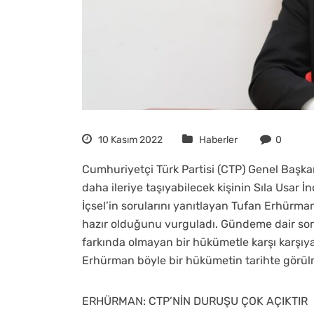
10 Kasım 2022
Haberler
0
Cumhuriyetçi Türk Partisi (CTP) Genel Başk
daha ileriye taşıyabilecek kişinin Sıla Usar İ
İçsel’in sorularını yanıtlayan Tufan Erhürman,
hazır olduğunu vurguladı. Gündeme dair sor
farkında olmayan bir hükümetle karşı karşı
Erhürman böyle bir hükümetin tarihte görülme
ERHÜRMAN: CTP’NİN DURUŞU ÇOK AÇIKTIR