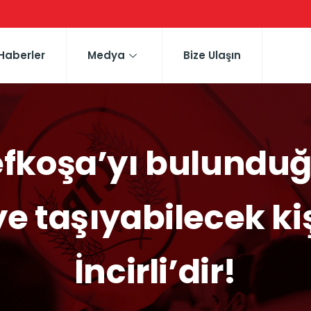
Haberler
Medya
Bize Ulaşın
efkoşa’yı bulunduğ
ye taşıyabilecek kiş
İncirli’dir!