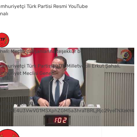
mhuriyetçi Türk Partisi Resmi YouTube
nalı
hali: Meclis çalışanlarına teşekkür borcumuz vardır
mhuriyetçi Türk Partisi (CTP) Milletvekili Erkut Şahali,
mhuriyet Meclisi Genel
...
0
uTube Videosu
VVUNXE4U3VwVG1MSXphZGM5a3hraTBRLjRjc29yeTNXekY4