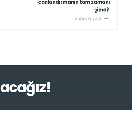
canlandırmanın tam zamanı
şimdi!
Sonraki yazı
lacağız!