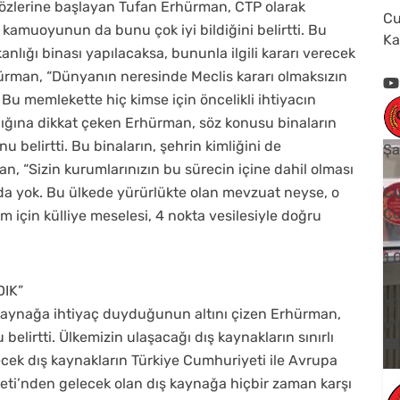
 sözlerine başlayan Tufan Erhürman, CTP olarak
Cu
kamuoyunun da bunu çok iyi bildiğini belirtti. Bu
Ka
ığı binası yapılacaksa, bununla ilgili kararı verecek
ürman, “Dünyanın neresinde Meclis kararı olmaksızın
 Bu memlekette hiç kimse için öncelikli ihtiyacın
ığına dikkat çeken Erhürman, söz konusu binaların
 belirtti. Bu binaların, şehrin kimliğini de
Şa
, “Sizin kurumlarınızın bu sürecin içine dahil olması
 da yok. Bu ülkede yürürlükte olan mevzuat neyse, o
Cu
Cu
 için külliye meselesi, 4 nokta vesilesiyle doğru
1
IK”
Yo
aynağa ihtiyaç duyduğunun altını çizen Erhürman,
V
lirtti. Ülkemizin ulaşacağı dış kaynakların sınırlı
cek dış kaynakların Türkiye Cumhuriyeti ile Avrupa
yeti’nden gelecek olan dış kaynağa hiçbir zaman karşı