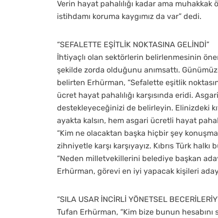
Verin hayat pahalılığı kadar ama muhakkak ö
istihdamı koruma kaygımız da var” dedi.
“SEFALETTE EŞİTLİK NOKTASINA GELİNDİ”
İhtiyaçlı olan sektörlerin belirlenmesinin ön
şekilde zorda olduğunu anımsattı. Günümüzde
belirten Erhürman, “Sefalette eşitlik noktası
ücret hayat pahalılığı karşısında eridi. Asga
destekleyeceğinizi de belirleyin. Elinizdeki k
ayakta kalsın, hem asgari ücretli hayat pahal
“Kim ne olacaktan başka hiçbir şey konuşma
zihniyetle karşı karşıyayız. Kıbrıs Türk halk
“Neden milletvekillerini belediye başkan aday
Erhürman, görevi en iyi yapacak kişileri aday
“SILA USAR İNCİRLİ YÖNETSEL BECERİLERİ
Tufan Erhürman, “Kim bize bunun hesabını sor