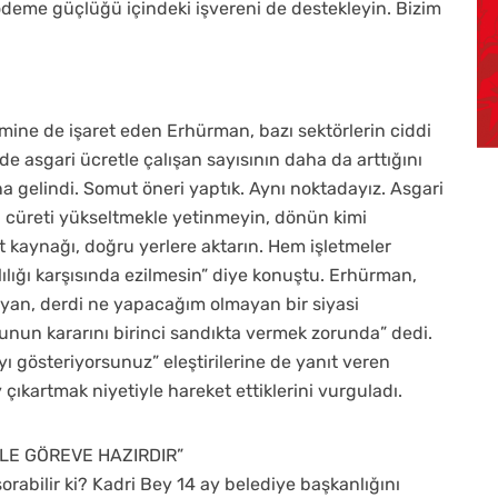
deme güçlüğü içindeki işvereni de destekleyin. Bizim
emine de işaret eden Erhürman, bazı sektörlerin ciddi
 asgari ücretle çalışan sayısının daha da arttığını
na gelindi. Somut öneri yaptık. Aynı noktadayız. Asgari
ri cüreti yükseltmekle yetinmeyin, dönün kimi
ıt kaynağı, doğru yerlere aktarın. Hem işletmeler
ılığı karşısında ezilmesin” diye konuştu. Erhürman,
yan, derdi ne yapacağım olmayan bir siyasi
ı bunun kararını birinci sandıkta vermek zorunda” dedi.
ı gösteriyorsunuz” eleştirilerine de yanıt veren
 çıkartmak niyetiyle hareket ettiklerini vurguladı.
YLE GÖREVE HAZIRDIR”
abilir ki? Kadri Bey 14 ay belediye başkanlığını