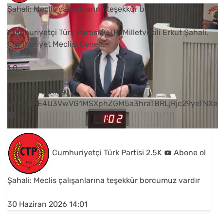
Şahali: Meclis çalışanlarına teşekkür borcumuz vardır
Cumhuriyetçi Türk Partisi (CTP) Milletvekili Erkut Şahali,
Cumhuriyet Meclisi Genel
...
1
0
YouTube Videosu
VVVUNXE4U3VwVG1MSXphZGM5a3hraTBRLjRjc29yeTNXe
Cumhuriyetçi Türk Partisi
2.5K
Abone ol
Şahali: Meclis çalışanlarına teşekkür borcumuz vardır
30 Haziran 2026 14:01