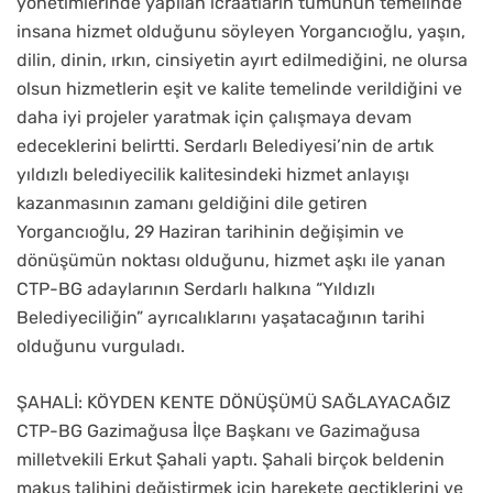
yönetimlerinde yapılan icraatların tümünün temelinde
insana hizmet olduğunu söyleyen Yorgancıoğlu, yaşın,
dilin, dinin, ırkın, cinsiyetin ayırt edilmediğini, ne olursa
olsun hizmetlerin eşit ve kalite temelinde verildiğini ve
daha iyi projeler yaratmak için çalışmaya devam
edeceklerini belirtti. Serdarlı Belediyesi’nin de artık
yıldızlı belediyecilik kalitesindeki hizmet anlayışı
kazanmasının zamanı geldiğini dile getiren
Yorgancıoğlu, 29 Haziran tarihinin değişimin ve
dönüşümün noktası olduğunu, hizmet aşkı ile yanan
CTP-BG adaylarının Serdarlı halkına “Yıldızlı
Belediyeciliğin” ayrıcalıklarını yaşatacağının tarihi
olduğunu vurguladı.
ŞAHALİ: KÖYDEN KENTE DÖNÜŞÜMÜ SAĞLAYACAĞIZ
CTP-BG Gazimağusa İlçe Başkanı ve Gazimağusa
milletvekili Erkut Şahali yaptı. Şahali birçok beldenin
makus talihini değiştirmek için harekete geçtiklerini ve