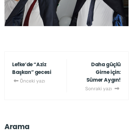
Lefke’de “Aziz
Daha güçlü
Başkan” gecesi
Girne için:
Sümer Aygın!
Önceki yazı
Sonraki yazı
Arama