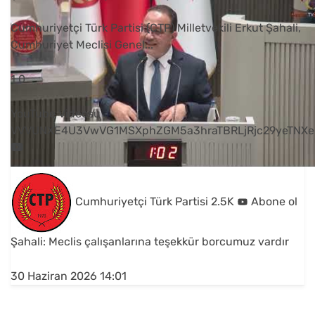
Cumhuriyetçi Türk Partisi (CTP) Milletvekili Erkut Şahali,
Cumhuriyet Meclisi Genel
...
1
0
YouTube Videosu
VVVUNXE4U3VwVG1MSXphZGM5a3hraTBRLjRjc29yeTNXe
Cumhuriyetçi Türk Partisi
2.5K
Abone ol
Şahali: Meclis çalışanlarına teşekkür borcumuz vardır
30 Haziran 2026 14:01