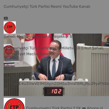
Cumhuriyetçi Türk Partisi Resmi YouTube Kanalı
Şahali: Meclis çalışanlarına teşekkür borcumuz vardır
Cumhuriyetçi Türk Partisi (CTP) Milletvekili Erkut Şahali,
Cumhuriyet Meclisi Genel
...
1
0
YouTube Videosu
VVVUNXE4U3VwVG1MSXphZGM5a3hraTBRLjRjc29yeTNXe
Cumhuriyetçi Türk Partisi
2.5K
Abone ol