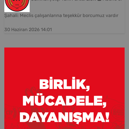
Şahali: Meclis çalışanlarına teşekkür borcumuz vardır
30 Haziran 2026 14:01