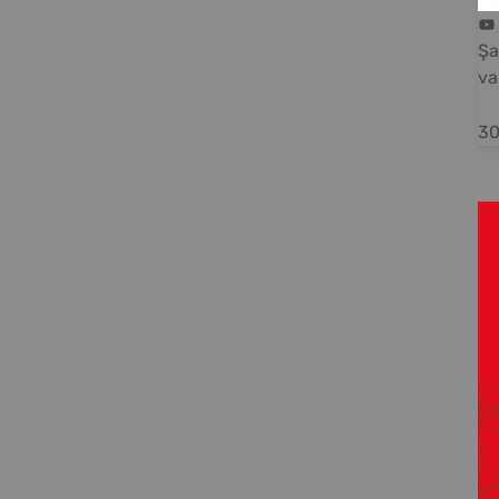
Şa
va
30