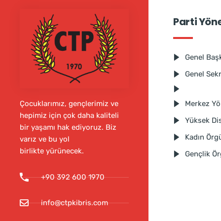
Parti Yön
Genel Baş
Genel Sek
Merkez Yö
Çocuklarımız, gençlerimiz ve
hepimiz için çok daha kaliteli
Yüksek Dis
bir yaşamı hak ediyoruz. Biz
Kadın Örg
varız ve bu yol
birlikte yürünecek.
Gençlik Ö
+90 392 600 1970
info@ctpkibris.com