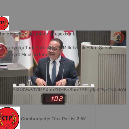
hali: Meclis çalışanlarına teşekkür borcumuz vardır
mhuriyetçi Türk Partisi (CTP) Milletvekili Erkut Şahali,
mhuriyet Meclisi Genel
...
0
uTube Videosu
VVUNXE4U3VwVG1MSXphZGM5a3hraTBRLjRjc29yeTNXekY4
Cumhuriyetçi Türk Partisi
2.5K