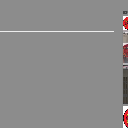
Şa
Cu
Cu
1
Yo
V