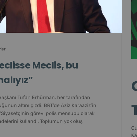
ler
clisse Meclis, bu
malıyız”
 Başkanı Tufan Erhürman, her tarafından
uğunun altını çizdi. BRT’de Aziz Karaaziz’in
“Siyasetçinin görevi polis mensubu olarak
delerini kullandı. Toplumun yok oluş
Cu
Ka