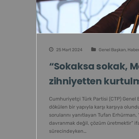
25 Mart 2024
Genel Başkan
,
Haber
“Sokaksa sokak, Me
zihniyetten kurtul
Cumhuriyetçi Türk Partisi (CTP) Genel
dökülen bir yapıyla karşı karşıya olund
sorularını yanıtlayan Tufan Erhürman, 
davranmak değil, çözüm üretmektir” ifa
sürecindeyken…