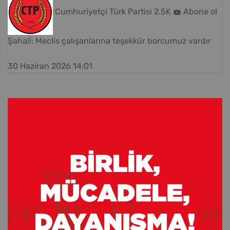
Cumhuriyetçi Türk Partisi
2.5K
Abone ol
Şahali: Meclis çalışanlarına teşekkür borcumuz vardır
30 Haziran 2026 14:01