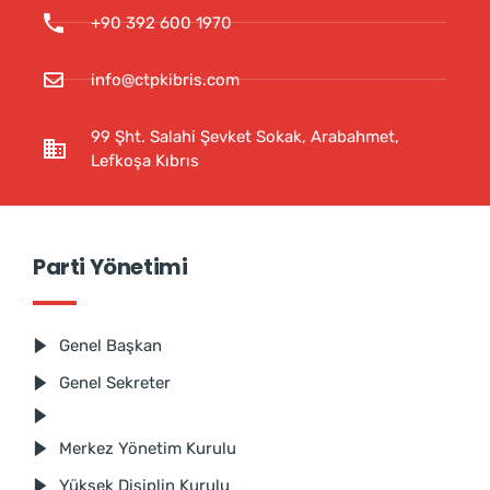
+90 392 600 1970
info@ctpkibris.com
99 Şht. Salahi Şevket Sokak, Arabahmet,
Lefkoşa Kıbrıs
Parti Yönetimi
Genel Başkan
Genel Sekreter
Merkez Yönetim Kurulu
Yüksek Disiplin Kurulu