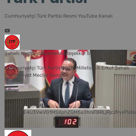
Cumhuriyetçi Türk Partisi Resmi YouTube Kanalı
Şahali: Meclis çalışanlarına teşekkür borcumuz vardır
Cumhuriyetçi Türk Partisi (CTP) Milletvekili Erkut Şahali,
Cumhuriyet Meclisi Genel
...
1
0
YouTube Videosu
VVVUNXE4U3VwVG1MSXphZGM5a3hraTBRLjRjc29yeTNXe