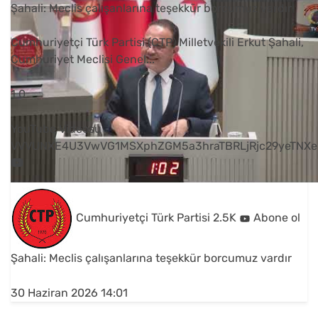
Şahali: Meclis çalışanlarına teşekkür borcumuz vardır
Cumhuriyetçi Türk Partisi (CTP) Milletvekili Erkut Şahali,
Cumhuriyet Meclisi Genel
...
1
0
YouTube Videosu
VVVUNXE4U3VwVG1MSXphZGM5a3hraTBRLjRjc29yeTNXe
Cumhuriyetçi Türk Partisi
2.5K
Abone ol
Şahali: Meclis çalışanlarına teşekkür borcumuz vardır
30 Haziran 2026 14:01