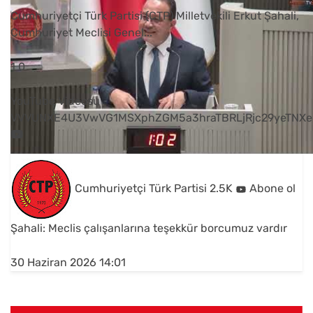
Cumhuriyetçi Türk Partisi (CTP) Milletvekili Erkut Şahali,
Cumhuriyet Meclisi Genel
...
1
0
YouTube Videosu
VVVUNXE4U3VwVG1MSXphZGM5a3hraTBRLjRjc29yeTNXe
Cumhuriyetçi Türk Partisi
2.5K
Abone ol
Şahali: Meclis çalışanlarına teşekkür borcumuz vardır
30 Haziran 2026 14:01