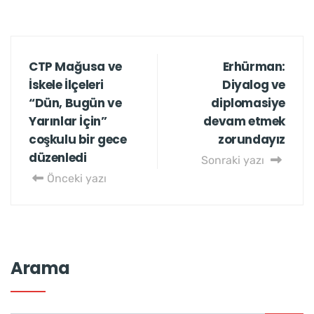
CTP Mağusa ve
Erhürman:
İskele İlçeleri
Diyalog ve
“Dün, Bugün ve
diplomasiye
Yarınlar İçin”
devam etmek
coşkulu bir gece
zorundayız
düzenledi
Sonraki yazı
Önceki yazı
Arama