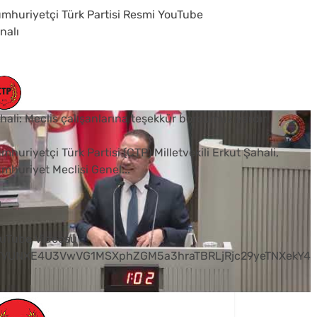
mhuriyetçi Türk Partisi Resmi YouTube
nalı
hali: Meclis çalışanlarına teşekkür borcumuz vardır
mhuriyetçi Türk Partisi (CTP) Milletvekili Erkut Şahali,
mhuriyet Meclisi Genel
...
0
uTube Videosu
VVUNXE4U3VwVG1MSXphZGM5a3hraTBRLjRjc29yeTNXekY4