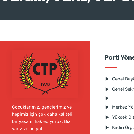
Parti Yön
Genel Baş
Genel Sek
Merkez Yö
Çocuklarımız, gençlerimiz ve
hepimiz için çok daha kaliteli
Yüksek Dis
bir yaşamı hak ediyoruz. Biz
Kadın Örg
varız ve bu yol