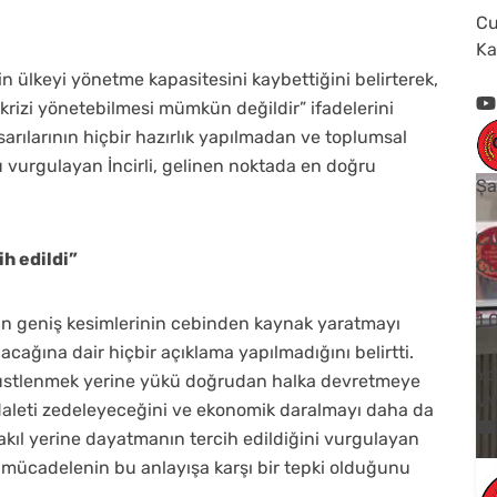
Cu
Ka
n ülkeyi yönetme kapasitesini kaybettiğini belirterek,
krizi yönetebilmesi mümkün değildir” ifadelerini
arılarının hiçbir hazırlık yapılmadan ve toplumsal
 vurgulayan İncirli, gelinen noktada en doğru
Şa
Cu
ih edildi”
Cu
1
mun geniş kesimlerinin cebinden kaynak yaratmayı
cağına dair hiçbir açıklama yapılmadığını belirtti.
Yo
üstlenmek yerine yükü doğrudan halka devretmeye
V
 adaleti zedeleyeceğini ve ekonomik daralmayı daha da
 akıl yerine dayatmanın tercih edildiğini vurgulayan
n mücadelenin bu anlayışa karşı bir tepki olduğunu