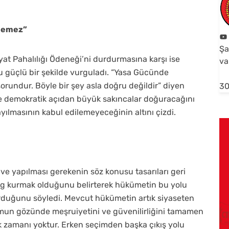
ilemez”
Şa
t Pahalılığı Ödeneği’ni durdurmasına karşı ise
va
u güçlü bir şekilde vurguladı. “Yasa Gücünde
orundur. Böyle bir şey asla doğru değildir” diyen
30
de demokratik açıdan büyük sakıncalar doğuracağını
 sayılmasının kabul edilemeyeceğinin altını çizdi.
ve yapılması gerekenin söz konusu tasarıları geri
log kurmak olduğunu belirterek hükümetin bu yolu
rduğunu söyledi. Mevcut hükümetin artık siyaseten
mun gözünde meşruiyetini ve güvenilirliğini tamamen
k zamanı yoktur. Erken seçimden başka çıkış yolu