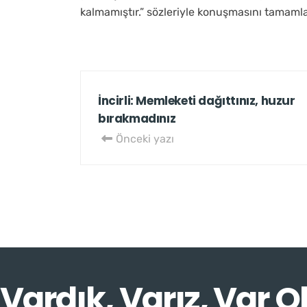
kalmamıştır.” sözleriyle konuşmasını tamamla
İncirli: Memleketi dağıttınız, huzur
bırakmadınız
Önceki yazı
Vardık, Varız, Var O