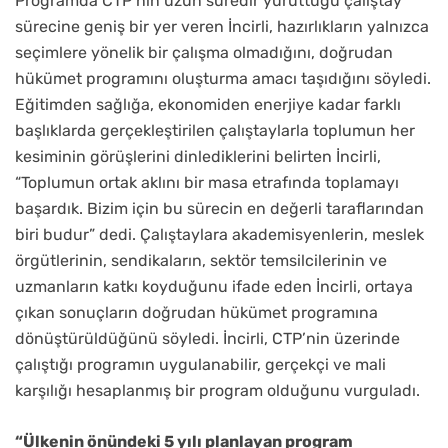
Programda CTP’nin uzun süredir yürüttüğü çalıştay
sürecine geniş bir yer veren İncirli, hazırlıkların yalnızca
seçimlere yönelik bir çalışma olmadığını, doğrudan
hükümet programını oluşturma amacı taşıdığını söyledi.
Eğitimden sağlığa, ekonomiden enerjiye kadar farklı
başlıklarda gerçekleştirilen çalıştaylarla toplumun her
kesiminin görüşlerini dinlediklerini belirten İncirli,
“Toplumun ortak aklını bir masa etrafında toplamayı
başardık. Bizim için bu sürecin en değerli taraflarından
biri budur” dedi. Çalıştaylara akademisyenlerin, meslek
örgütlerinin, sendikaların, sektör temsilcilerinin ve
uzmanların katkı koyduğunu ifade eden İncirli, ortaya
çıkan sonuçların doğrudan hükümet programına
dönüştürüldüğünü söyledi. İncirli, CTP’nin üzerinde
çalıştığı programın uygulanabilir, gerçekçi ve mali
karşılığı hesaplanmış bir program olduğunu vurguladı.
“Ülkenin önündeki 5 yılı planlayan program