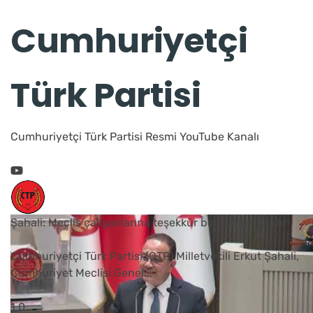
Cumhuriyetçi
Türk Partisi
Cumhuriyetçi Türk Partisi Resmi YouTube Kanalı
Şahali: Meclis çalışanlarına teşekkür borcumuz vardır
Cumhuriyetçi Türk Partisi (CTP) Milletvekili Erkut Şahali,
Cumhuriyet Meclisi Genel
...
1
0