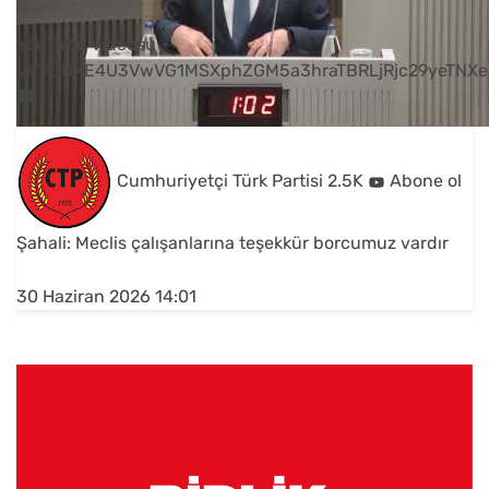
YouTube Videosu
VVVUNXE4U3VwVG1MSXphZGM5a3hraTBRLjRjc29yeTNXe
Cumhuriyetçi Türk Partisi
2.5K
Abone ol
Şahali: Meclis çalışanlarına teşekkür borcumuz vardır
30 Haziran 2026 14:01