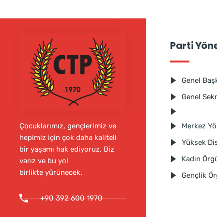
Parti Yön
Genel Baş
Genel Sek
Merkez Yö
Çocuklarımız, gençlerimiz ve
hepimiz için çok daha kaliteli
Yüksek Dis
bir yaşamı hak ediyoruz. Biz
Kadın Örg
varız ve bu yol
birlikte yürünecek.
Gençlik Ö
+90 392 600 1970