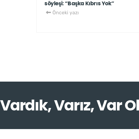
söyleşi: “Başka Kıbrıs Yok”
Önceki yazı
Vardık, Varız, Var O