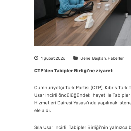
1 Şubat 2026
Genel Başkan
,
Haberler
CTP’den Tabipler Birliği’ne ziyaret
Cumhuriyetçi Türk Partisi (CTP), Kıbrıs Türk Ta
Usar İncirli öncülüğündeki heyet ile Tabipler Bi
Hizmetleri Dairesi Yasası’nda yapılmak istene
ele aldı.
Sıla Usar İncirli, Tabipler Birliği’nin yalnız