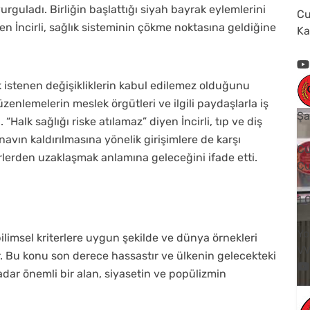
guladı. Birliğin başlattığı siyah bayrak eylemlerini
Cu
eden İncirli, sağlık sisteminin çökme noktasına geldiğine
Ka
k istenen değişikliklerin kabul edilemez olduğunu
düzenlemelerin meslek örgütleri ve ilgili paydaşlarla iş
Şa
 “Halk sağlığı riske atılamaz” diyen İncirli, tıp ve diş
avın kaldırılmasına yönelik girişimlere de karşı
Cu
erlerden uzaklaşmak anlamına geleceğini ifade etti.
Cu
1
Yo
bilimsel kriterlere uygun şekilde ve dünya örnekleri
V
 Bu konu son derece hassastır ve ülkenin gelecekteki
adar önemli bir alan, siyasetin ve popülizmin