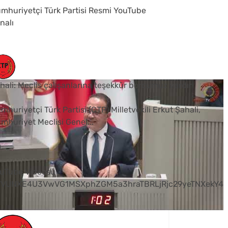
mhuriyetçi Türk Partisi Resmi YouTube
nalı
hali: Meclis çalışanlarına teşekkür borcumuz vardır
mhuriyetçi Türk Partisi (CTP) Milletvekili Erkut Şahali,
mhuriyet Meclisi Genel
...
0
uTube Videosu
VVUNXE4U3VwVG1MSXphZGM5a3hraTBRLjRjc29yeTNXekY4