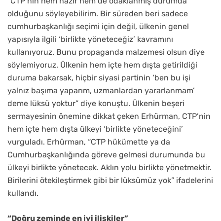
“CTP’nin hem hazır hem de odaklanmış durumda
olduğunu söyleyebilirim. Bir süreden beri sadece
cumhurbaşkanlığı seçimi için değil, ülkenin genel
yapısıyla ilgili ‘birlikte yöneteceğiz’ kavramını
kullanıyoruz. Bunu propaganda malzemesi olsun diye
söylemiyoruz. Ülkenin hem içte hem dışta getirildiği
duruma bakarsak, hiçbir siyasi partinin ‘ben bu işi
yalnız başıma yaparım, uzmanlardan yararlanmam’
deme lüksü yoktur” diye konuştu. Ülkenin beşeri
sermayesinin önemine dikkat çeken Erhürman, CTP’nin
hem içte hem dışta ülkeyi ‘birlikte yöneteceğini’
vurguladı. Erhürman, “CTP hükümette ya da
Cumhurbaşkanlığında göreve gelmesi durumunda bu
ülkeyi birlikte yönetecek. Aklın yolu birlikte yönetmektir.
Birilerini ötekileştirmek gibi bir lüksümüz yok” ifadelerini
kullandı.
“Doğru zeminde en iyi ilişkiler”