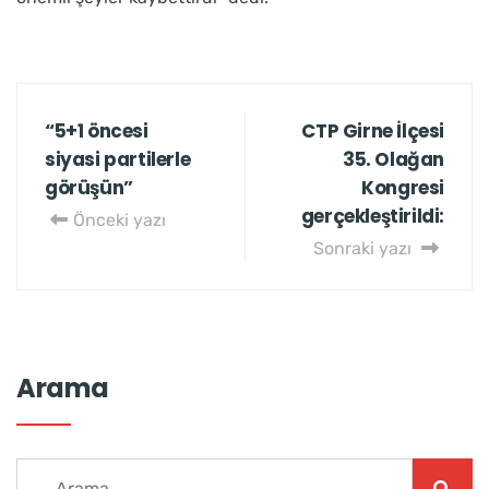
“5+1 öncesi
CTP Girne İlçesi
siyasi partilerle
35. Olağan
görüşün”
Kongresi
gerçekleştirildi:
Önceki yazı
Sonraki yazı
Arama