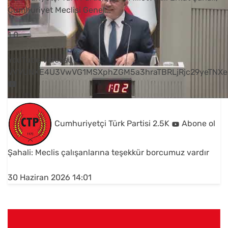
Cumhuriyet Meclisi Genel
...
1
0
YouTube Videosu
VVVUNXE4U3VwVG1MSXphZGM5a3hraTBRLjRjc29yeTNXe
Cumhuriyetçi Türk Partisi
2.5K
Abone ol
Şahali: Meclis çalışanlarına teşekkür borcumuz vardır
30 Haziran 2026 14:01