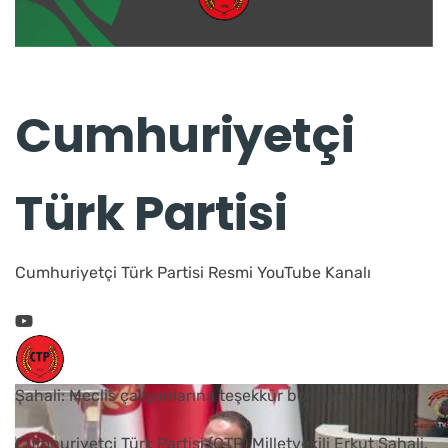
Cumhuriyetçi
Türk Partisi
Cumhuriyetçi Türk Partisi Resmi YouTube Kanalı
Şahali: Meclis çalışanlarına teşekkür borcumuz vardır
Cumhuriyetçi Türk Partisi (CTP) Milletvekili Erkut Şahali,