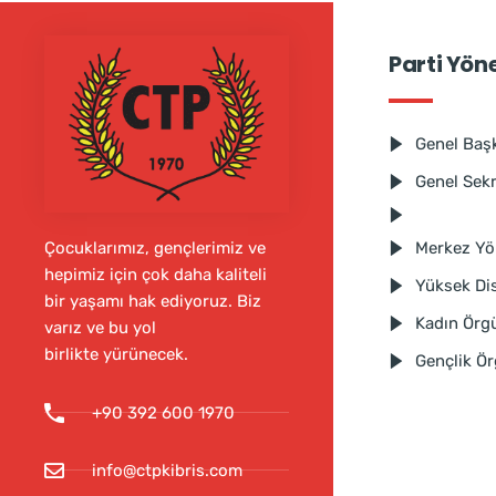
Parti Yön
Genel Baş
Genel Sek
Merkez Yö
Çocuklarımız, gençlerimiz ve
hepimiz için çok daha kaliteli
Yüksek Dis
bir yaşamı hak ediyoruz. Biz
Kadın Örg
varız ve bu yol
birlikte yürünecek.
Gençlik Ö
+90 392 600 1970
info@ctpkibris.com