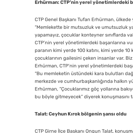
Erhürman: CTP’nin yerel yönetimlerdeki 
CTP Genel Başkanı Tufan Erhürman, ülkede y
“Memlekette bir mutsuzluk ve umutsuzluk yaym
yapamayız, çocuklar konteyner sınıflarda vakit
CTP’nin yerel yönetimlerdeki başarılarına 
paranın kimi yerde 100 katını, kimi yerde 10 
çocuklarının gailesini çeken insanlar var. Bi
Erhürman, CTP’nin yerel yönetimlerdeki başar
“Bu memleketin üstündeki kara bulutları dağ
merkezde ve cumhurbaşkanlığında halkın yüz
Erhürman, “Çocuklarımız göç yollarına bakıy
bu böyle gitmeyecek” diyerek konuşmasını 
Talat: Ceyhun Kırok bölgenin şansı oldu
CTP Girne İlçe Başkanı Ongun Talat, konuşma