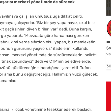
başarısı merkezi yönetimde de sürecek
V
ayılmaya çalışılan umutsuzluğa dikkat çekti.
aya çalışıyorlar. ‘Biz bir şey yapamayız, okul bile
 geçirsinler’ diyen birileri var” dedi. Buna karşın,
vurgu yaparak, “Mevzuata göre harcaması gereken
katını, kimi yerde sıfırdan okul yapan, bu memleketin
Şa
z bunun gururunu yaşıyoruz” ifadelerini kullandı.
va
ısını merkezi yönetimde de sürdüreceklerini belirtti.
ıtmak zorundayız” dedi ve CTP’nin belediyelerde,
30
ünü güldüreceğine inandığına işaret etti. Tufan
or ama bunu değiştireceğiz. Halkımızın yüzü gülecek,
tamamladı.
sına iki ocak yönetimine teşekkür ederek başladı.