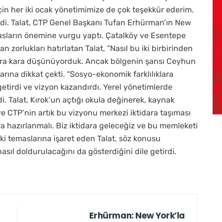
için her iki ocak yönetimimize de çok teşekkür ederim.
edi. Talat, CTP Genel Başkanı Tufan Erhürman’ın New
asların önemine vurgu yaptı. Çatalköy ve Esentepe
n zorlukları hatırlatan Talat, “Nasıl bu iki birbirinden
 kara kara düşünüyorduk. Ancak bölgenin şansı Ceyhun
larına dikkat çekti. “Sosyo-ekonomik farklılıklara
getirdi ve vizyon kazandırdı. Yerel yönetimlerde
. Talat, Kırok’un açtığı okula değinerek, kaynak
 CTP’nin artık bu vizyonu merkezi iktidara taşıması
dara hazırlanmalı. Biz iktidara geleceğiz ve bu memleketi
ki temaslarına işaret eden Talat, söz konusu
asıl doldurulacağını da gösterdiğini dile getirdi.
Erhürman: New York’la