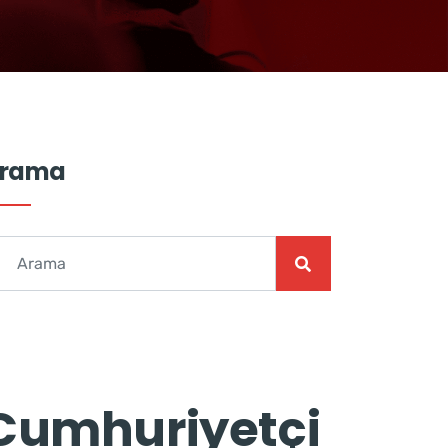
rama
Cumhuriyetçi