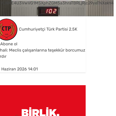
VVUNXE4U3VwVG1MSXphZGM5a3hraTBRLjRjc29yeTNXekY4
Cumhuriyetçi Türk Partisi
2.5K
Abone ol
hali: Meclis çalışanlarına teşekkür borcumuz
rdır
 Haziran 2026 14:01