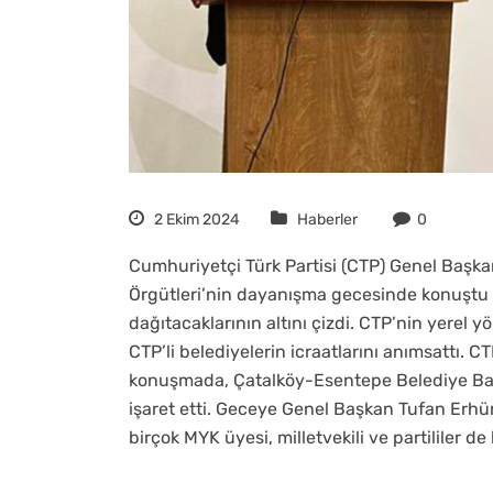
2 Ekim 2024
Haberler
0
Cumhuriyetçi Türk Partisi (CTP) Genel Başk
Örgütleri’nin dayanışma gecesinde konuştu 
dağıtacaklarının altını çizdi. CTP’nin yerel
CTP’li belediyelerin icraatlarını anımsattı. 
konuşmada, Çatalköy-Esentepe Belediye Baş
işaret etti. Geceye Genel Başkan Tufan Erhü
birçok MYK üyesi, milletvekili ve partililer de k