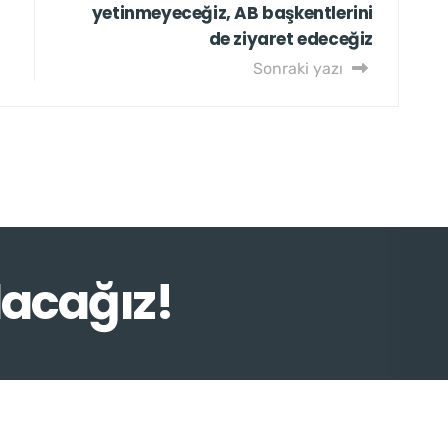
yetinmeyeceğiz, AB başkentlerini
de ziyaret edeceğiz
Sonraki yazı
lacağız!