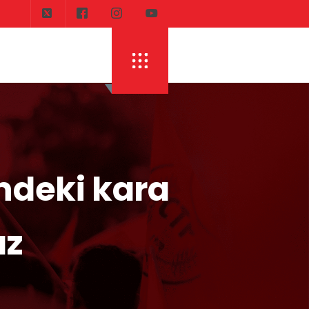
ndeki kara
ız