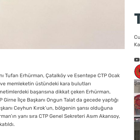
Cu
Ka
anı Tufan Erhürman, Çatalköy ve Esentepe CTP Ocak
Şa
ve memleketin üstündeki kara bulutları
 yönetimlerdeki başarısına dikkat çeken Erhürman,
Cu
CTP Girne İlçe Başkanı Ongun Talat da gecede yaptığı
Cu
kanı Ceyhun Kırok’un, bölgenin şansı olduğuna
rman’ın yanı sıra CTP Genel Sekreteri Asım Akansoy,
1
atıldı.
Yo