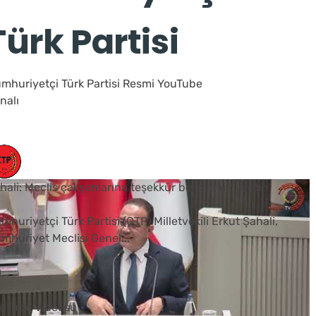
Türk Partisi
mhuriyetçi Türk Partisi Resmi YouTube
nalı
hali: Meclis çalışanlarına teşekkür borcumuz vardır
mhuriyetçi Türk Partisi (CTP) Milletvekili Erkut Şahali,
mhuriyet Meclisi Genel
...
0
uTube Videosu