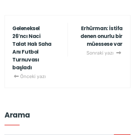
Geleneksel
Erhürman: İstifa
26’ncı Naci
denen onurlu bir
Talat Halı Saha
müessese var
Anı Futbol
Sonraki yazı
Turnuvası
başladı
Önceki yazı
Arama