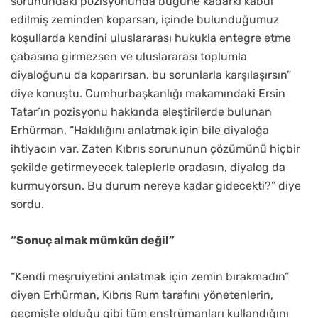
sorunundaki pozisyonunda bugüne kadarki kabul
edilmiş zeminden koparsan, içinde bulunduğumuz
koşullarda kendini uluslararası hukukla entegre etme
çabasına girmezsen ve uluslararası toplumla
diyaloğunu da koparırsan, bu sorunlarla karşılaşırsın”
diye konuştu. Cumhurbaşkanlığı makamındaki Ersin
Tatar’ın pozisyonu hakkında eleştirilerde bulunan
Erhürman, “Haklılığını anlatmak için bile diyaloğa
ihtiyacın var. Zaten Kıbrıs sorununun çözümünü hiçbir
şekilde getirmeyecek taleplerle oradasın, diyalog da
kurmuyorsun. Bu durum nereye kadar gidecekti?” diye
sordu.
“Sonuç almak mümkün değil”
“Kendi meşruiyetini anlatmak için zemin bırakmadın”
diyen Erhürman, Kıbrıs Rum tarafını yönetenlerin,
geçmişte olduğu gibi tüm enstrümanları kullandığını