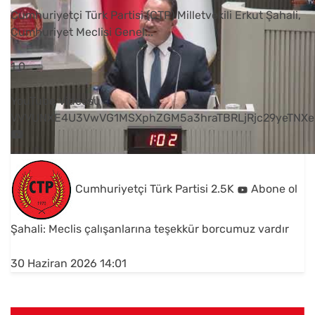
Cumhuriyetçi Türk Partisi (CTP) Milletvekili Erkut Şahali,
Cumhuriyet Meclisi Genel
...
1
0
YouTube Videosu
VVVUNXE4U3VwVG1MSXphZGM5a3hraTBRLjRjc29yeTNXe
Cumhuriyetçi Türk Partisi
2.5K
Abone ol
Şahali: Meclis çalışanlarına teşekkür borcumuz vardır
30 Haziran 2026 14:01