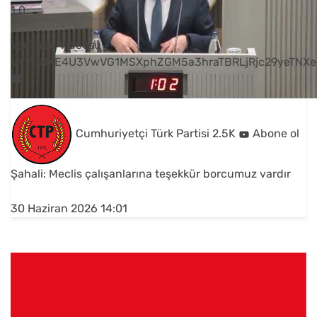
1
0
YouTube Videosu
VVVUNXE4U3VwVG1MSXphZGM5a3hraTBRLjRjc29yeTNXe
Cumhuriyetçi Türk Partisi
2.5K
Abone ol
Şahali: Meclis çalışanlarına teşekkür borcumuz vardır
30 Haziran 2026 14:01