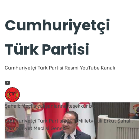
Cumhuriyetçi
Türk Partisi
Cumhuriyetçi Türk Partisi Resmi YouTube Kanalı
Şahali: Meclis çalışanlarına teşekkür borcumuz vardır
Cumhuriyetçi Türk Partisi (CTP) Milletvekili Erkut Şahali,
Cumhuriyet Meclisi Genel
...