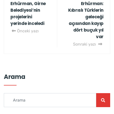
Erhürman, Girne
Erhürman:
Belediyesi’nin
Kıbrıslı Türklerin
projelerini
geleceği
yerinde inceledi
açısından kayıp
dört buçuk yıl
Önceki yazı
var
Sonraki yazı
Arama