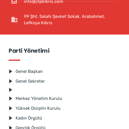
info@ctpkibris.com
99 Şht. Salahi Şevket Sokak, Arabahmet,
Lefkoşa Kıbrıs
Parti Yönetimi
Genel Başkan
Genel Sekreter
Merkez Yönetim Kurulu
Yüksek Disiplin Kurulu
Kadın Örgütü
Gençlik Örgütü