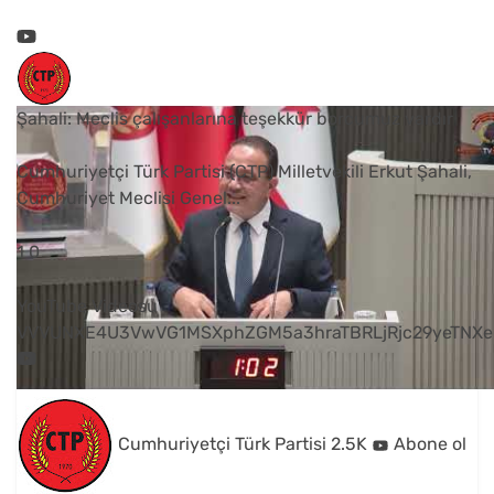
Şahali: Meclis çalışanlarına teşekkür borcumuz vardır
Cumhuriyetçi Türk Partisi (CTP) Milletvekili Erkut Şahali,
Cumhuriyet Meclisi Genel
...
1
0
YouTube Videosu
VVVUNXE4U3VwVG1MSXphZGM5a3hraTBRLjRjc29yeTNXe
Cumhuriyetçi Türk Partisi
2.5K
Abone ol