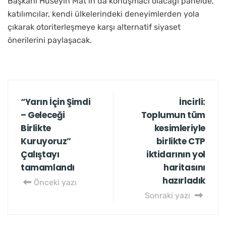
Başkanı Hüseyin Mat’ın da konuşmacı olacağı panelde,
katılımcılar, kendi ülkelerindeki deneyimlerden yola
çıkarak otoriterleşmeye karşı alternatif siyaset
önerilerini paylaşacak.
“Yarın İçin Şimdi
İncirli:
– Geleceği
Toplumun tüm
Birlikte
kesimleriyle
Kuruyoruz”
birlikte CTP
Çalıştayı
iktidarının yol
tamamlandı
haritasını
hazırladık
Önceki yazı
Sonraki yazı