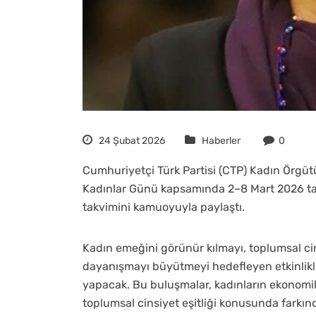
24 Şubat 2026
Haberler
0
Cumhuriyetçi Türk Partisi (CTP) Kadın Örgü
Kadınlar Günü kapsamında 2–8 Mart 2026 tar
takvimini kamuoyuyla paylaştı.
Kadın emeğini görünür kılmayı, toplumsal ci
dayanışmayı büyütmeyi hedefleyen etkinlikler,
yapacak. Bu buluşmalar, kadınların ekonomik 
toplumsal cinsiyet eşitliği konusunda farkınd