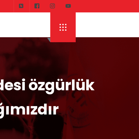
desi özgürlük
ğımızdır