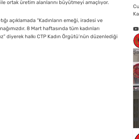
e ortak üretim alanlarını büyütmeyi amaçlıyor.
Cu
Ka
ğı açıklamada “Kadınların emeği, iradesi ve
ağımızdır. 8 Mart haftasında tüm kadınları
z” diyerek halkı CTP Kadın Örgütü’nün düzenlediği
Şa
Cu
Cu
1
Yo
V