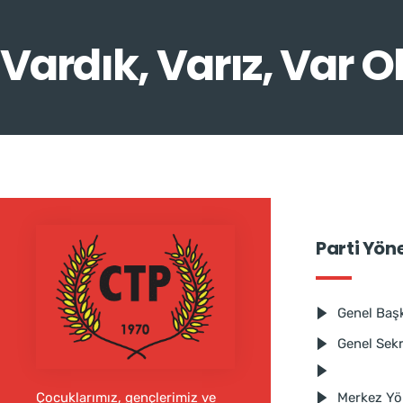
Vardık, Varız, Var O
Parti Yön
Genel Baş
Genel Sek
Merkez Yö
Çocuklarımız, gençlerimiz ve