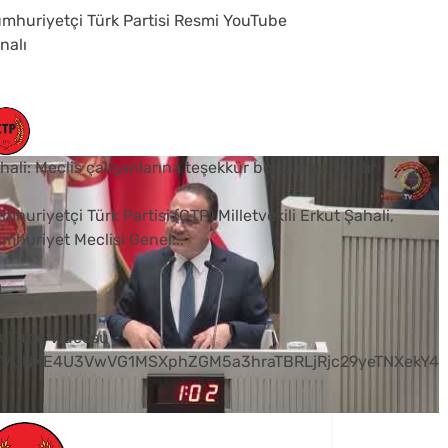
mhuriyetçi Türk Partisi Resmi YouTube
nalı
hali: Meclis çalışanlarına teşekkür borcumuz vardır
mhuriyetçi Türk Partisi (CTP) Milletvekili Erkut Şahali,
mhuriyet Meclisi Genel
...
0
uTube Videosu
VVUNXE4U3VwVG1MSXphZGM5a3hraTBRLjRjc29yeTNXekY4