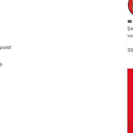
Şa
va
polat
30
ti