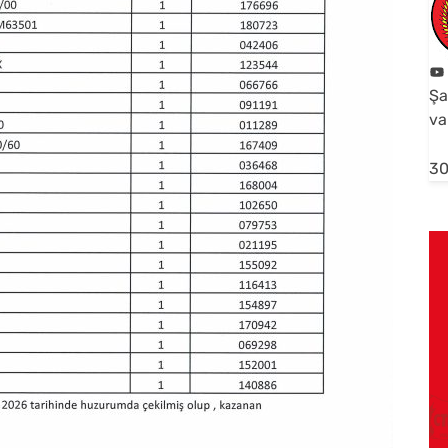
Şa
va
30