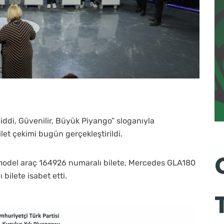
Ciddi, Güvenilir, Büyük Piyango” sloganıyla
et çekimi bugün gerçekleştirildi.
i model araç 164926 numaralı bilete, Mercedes GLA180
ilete isabet etti.