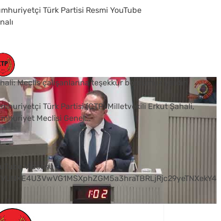
mhuriyetçi Türk Partisi Resmi YouTube
nalı
hali: Meclis çalışanlarına teşekkür borcumuz vardır
mhuriyetçi Türk Partisi (CTP) Milletvekili Erkut Şahali,
mhuriyet Meclisi Genel
...
0
uTube Videosu
VVUNXE4U3VwVG1MSXphZGM5a3hraTBRLjRjc29yeTNXekY4