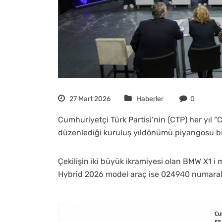
27 Mart 2026
Haberler
0
Cumhuriyetçi Türk Partisi’nin (CTP) her yıl “
düzenlediği kuruluş yıldönümü piyangosu bil
Çekilişin iki büyük ikramiyesi olan BMW X1 
Hybrid 2026 model araç ise 024940 numaralı b