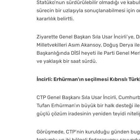
Statüko’nun sürdürülebilir olmadığı ve kabu
sürecin bir uzlaşıyla sonuçlanabilmesi için 
kararlılık belirtti.
Ziyarette Genel Başkan Sıla Usar İncirli’ye, Dış 
Milletvekilleri Asım Akansoy, Doğuş Derya i
Başkanlığında DİSİ heyeti ile Parti Genel M
ve yaklaşık bir saat sürdü.
İncirli: Erhürman’ın seçilmesi Kıbrıslı Tü
CTP Genel Başkanı Sıla Usar İncirli, Cumhu
Tufan Erhürman’ın büyük bir halk desteği ile s
güçlü çözüm iradesinin yeniden teyidi nitel
Görüşmede, CTP’nin kurulduğu günden bugüne 
toplumlu ve iki bölgeli federasyonu savund