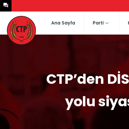
Ana Sayfa
Parti
CTP’den DİS
yolu siya