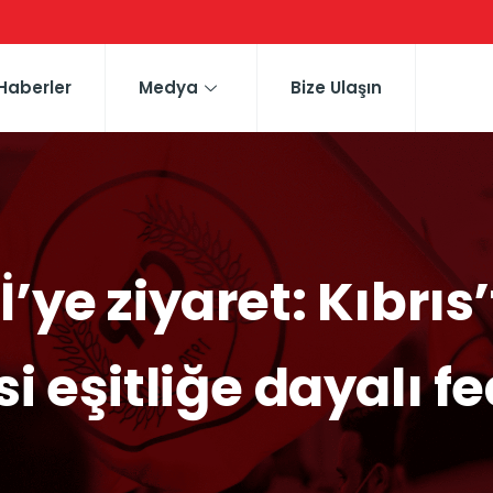
Haberler
Medya
Bize Ulaşın
İ’ye ziyaret: Kıbrı
si eşitliğe dayalı 