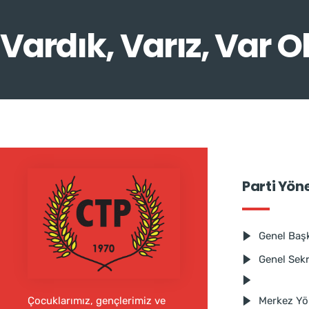
Vardık, Varız, Var O
Parti Yön
Genel Baş
Genel Sek
Merkez Yö
Çocuklarımız, gençlerimiz ve