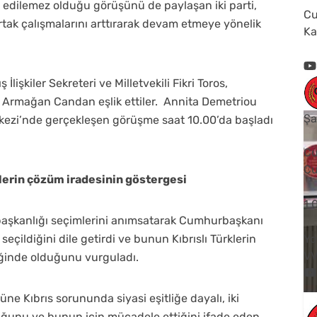
l edilemez olduğu görüşünü de paylaşan iki parti,
Cu
ortak çalışmalarını arttırarak devam etmeye yönelik
Ka
İlişkiler Sekreteri ve Milletvekili Fikri Toros,
le Armağan Candan eşlik ettiler. Annita Demetriou
Şa
erkezi’nde gerçekleşen görüşme saat 10.00’da başladı
Cu
Cu
rklerin çözüm iradesinin göstergesi
1
rbaşkanlığı seçimlerini anımsatarak Cumhurbaşkanı
eçildiğini dile getirdi ve bunun Kıbrıslı Türklerin
Yo
V
iğinde olduğunu vurguladı.
Kıbrıs sorununda siyasi eşitliğe dayalı, iki
uğunu ve bunun için mücadele ettiğini ifade eden