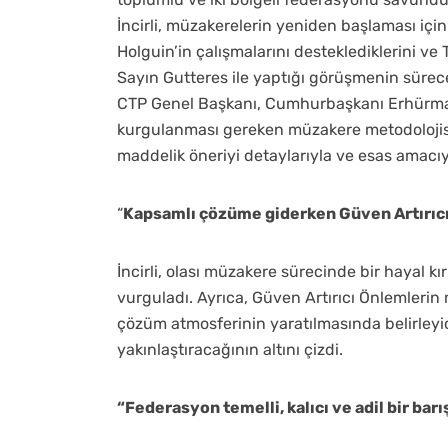
İncirli, müzakerelerin yeniden başlaması için
Holguin’in çalışmalarını desteklediklerini v
Sayın Gutteres ile yaptığı görüşmenin sürec
CTP Genel Başkanı, Cumhurbaşkanı Erhürman’
kurgulanması gereken müzakere metodolojisin
maddelik öneriyi detaylarıyla ve esas amacıy
“
Kapsamlı çözüme giderken Güven Artırıcı Ö
İncirli, olası müzakere sürecinde bir hayal kı
vurguladı. Ayrıca, Güven Artırıcı Önlemlerin m
çözüm atmosferinin yaratılmasında belirleyic
yakınlaştıracağının altını çizdi.
“
Federasyon temelli, kalıcı ve adil bir b