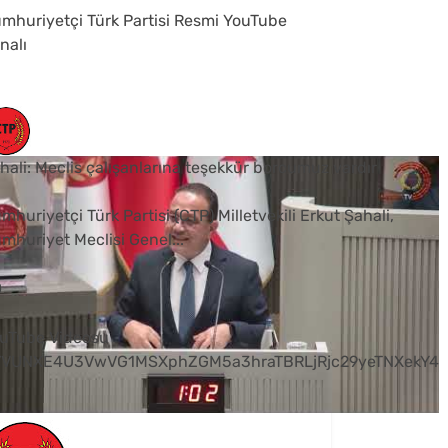
mhuriyetçi Türk Partisi Resmi YouTube
nalı
hali: Meclis çalışanlarına teşekkür borcumuz vardır
mhuriyetçi Türk Partisi (CTP) Milletvekili Erkut Şahali,
mhuriyet Meclisi Genel
...
0
uTube Videosu
VVUNXE4U3VwVG1MSXphZGM5a3hraTBRLjRjc29yeTNXekY4