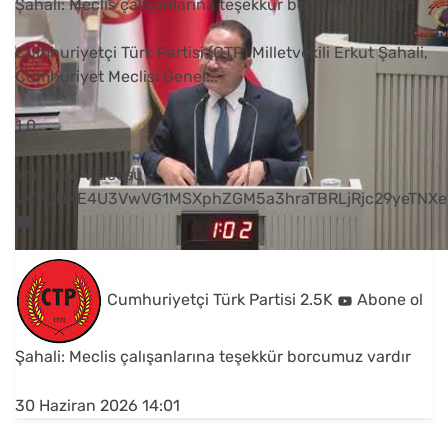
Şahali: Meclis çalışanlarına teşekkür borcumuz vardır
Cumhuriyetçi Türk Partisi (CTP) Milletvekili Erkut Şahali,
Cumhuriyet Meclisi Genel
...
1
0
YouTube Videosu
VVVUNXE4U3VwVG1MSXphZGM5a3hraTBRLjRjc29yeTNXe
Cumhuriyetçi Türk Partisi
2.5K
Abone ol
Şahali: Meclis çalışanlarına teşekkür borcumuz vardır
30 Haziran 2026 14:01