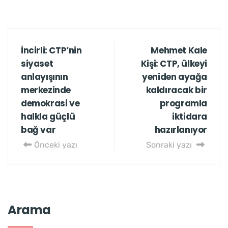
İncirli: CTP’nin
Mehmet Kale
siyaset
Kişi: CTP, ülkeyi
anlayışının
yeniden ayağa
merkezinde
kaldıracak bir
demokrasi ve
programla
halkla güçlü
iktidara
bağ var
hazırlanıyor
Önceki yazı
Sonraki yazı
Arama