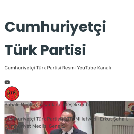
Cumhuriyetçi
Türk Partisi
Cumhuriyetçi Türk Partisi Resmi YouTube Kanalı
Şahali: Meclis çalışanlarına teşekkür borcumuz vardır
Cumhuriyetçi Türk Partisi (CTP) Milletvekili Erkut Şahali,
Cumhuriyet Meclisi Genel
...