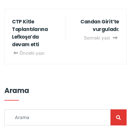
CTP Kitle
Candan Girit’te
Toplantılarına
vurguladı:
Lefkoşa’da
Sonraki yazı
devam etti
Önceki yazı
Arama