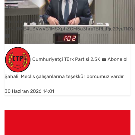
1
0
YouTube Videosu
VVVUNXE4U3VwVG1MSXphZGM5a3hraTBRLjRjc29yeTNXe
Cumhuriyetçi Türk Partisi
2.5K
Abone ol
Şahali: Meclis çalışanlarına teşekkür borcumuz vardır
30 Haziran 2026 14:01