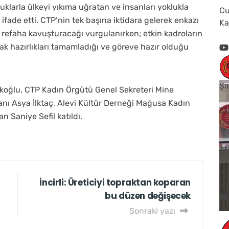
zluklarla ülkeyi yıkıma uğratan ve insanları yoklukla
Cu
fade etti. CTP’nin tek başına iktidara gelerek enkazı
Ka
iği refaha kavuşturacağı vurgulanırken; etkin kadroların
ak hazırlıkları tamamladığı ve göreve hazır olduğu
Şa
lakoğlu, CTP Kadın Örgütü Genel Sekreteri Mine
nı Asya İlktaç, Alevi Kültür Derneği Mağusa Kadın
Cu
n Saniye Sefil katıldı.
Cu
1
Yo
İncirli: Üreticiyi topraktan koparan
V
bu düzen değişecek
Sonraki yazı