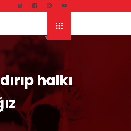
dırıp halkı
ğız