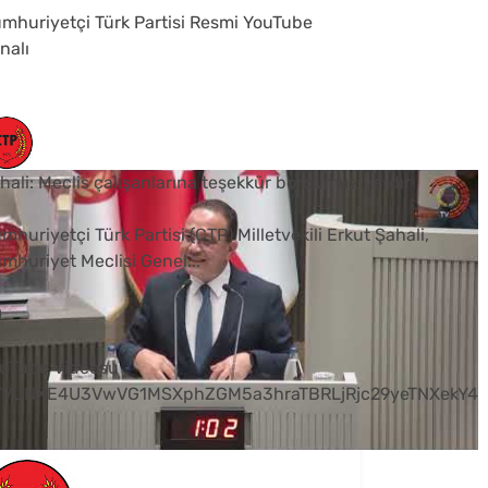
mhuriyetçi Türk Partisi Resmi YouTube
nalı
hali: Meclis çalışanlarına teşekkür borcumuz vardır
mhuriyetçi Türk Partisi (CTP) Milletvekili Erkut Şahali,
mhuriyet Meclisi Genel
...
0
uTube Videosu
VVUNXE4U3VwVG1MSXphZGM5a3hraTBRLjRjc29yeTNXekY4