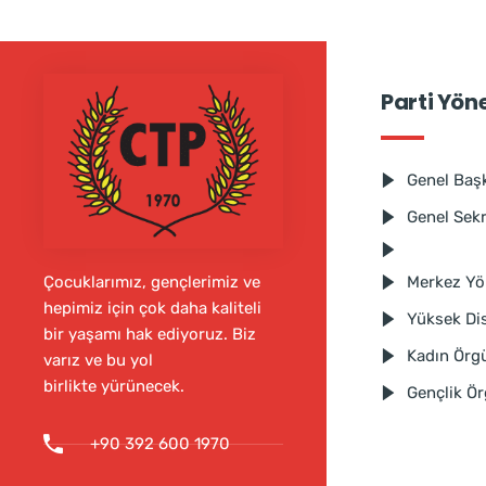
Parti Yön
Genel Baş
Genel Sek
Merkez Yö
Çocuklarımız, gençlerimiz ve
hepimiz için çok daha kaliteli
Yüksek Dis
bir yaşamı hak ediyoruz. Biz
Kadın Örg
varız ve bu yol
birlikte yürünecek.
Gençlik Ö
+90 392 600 1970