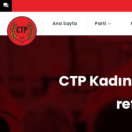
Ana Sayfa
Parti
CTP Kadın 
re