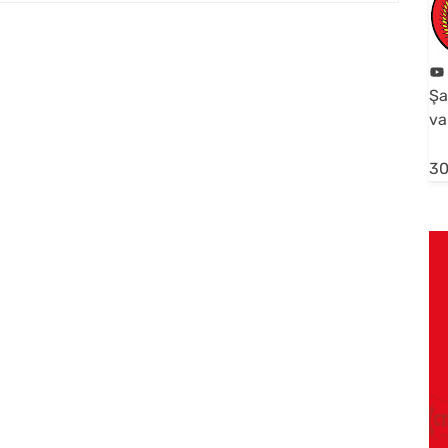
Şa
va
30