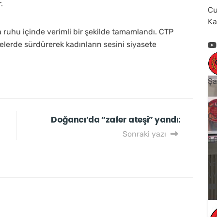
.
Cu
Ka
şma ruhu içinde verimli bir şekilde tamamlandı. CTP
elerde sürdürerek kadınların sesini siyasete
Şa
Cu
Cu
Doğancı’da “zafer ateşi” yandı:
Sonraki yazı
1
Yo
V