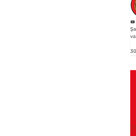
Şa
va
30