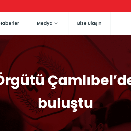
Haberler
Medya
Bize Ulaşın
Örgütü Çamlıbel’de
buluştu