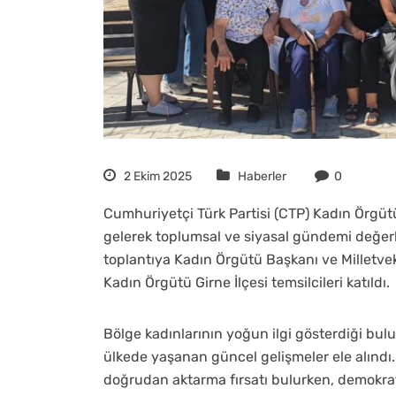
2 Ekim 2025
Haberler
0
Cumhuriyetçi Türk Partisi (CTP) Kadın Örgüt
gelerek toplumsal ve siyasal gündemi değerle
toplantıya Kadın Örgütü Başkanı ve Milletveki
Kadın Örgütü Girne İlçesi temsilcileri katıldı.
Bölge kadınlarının yoğun ilgi gösterdiği bu
ülkede yaşanan güncel gelişmeler ele alındı. K
doğrudan aktarma fırsatı bulurken, demokrati