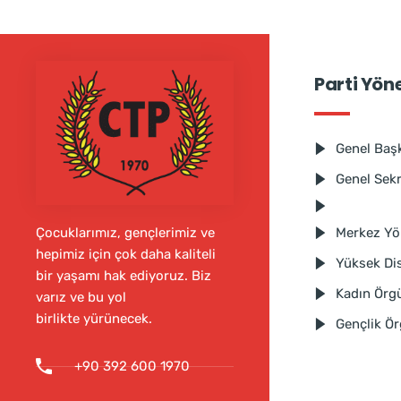
Parti Yön
Genel Baş
Genel Sek
Merkez Yö
Çocuklarımız, gençlerimiz ve
hepimiz için çok daha kaliteli
Yüksek Dis
bir yaşamı hak ediyoruz. Biz
Kadın Örg
varız ve bu yol
birlikte yürünecek.
Gençlik Ö
+90 392 600 1970