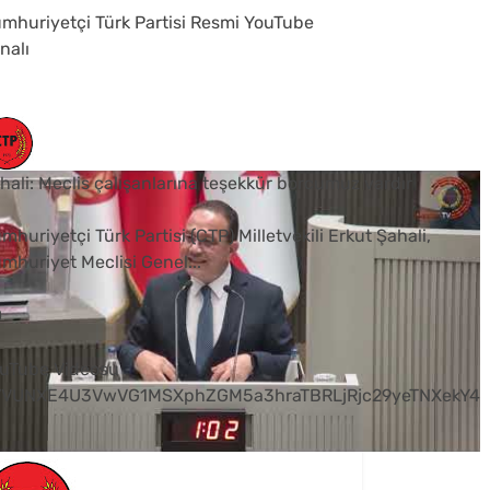
mhuriyetçi Türk Partisi Resmi YouTube
nalı
hali: Meclis çalışanlarına teşekkür borcumuz vardır
mhuriyetçi Türk Partisi (CTP) Milletvekili Erkut Şahali,
mhuriyet Meclisi Genel
...
0
uTube Videosu
VVUNXE4U3VwVG1MSXphZGM5a3hraTBRLjRjc29yeTNXekY4