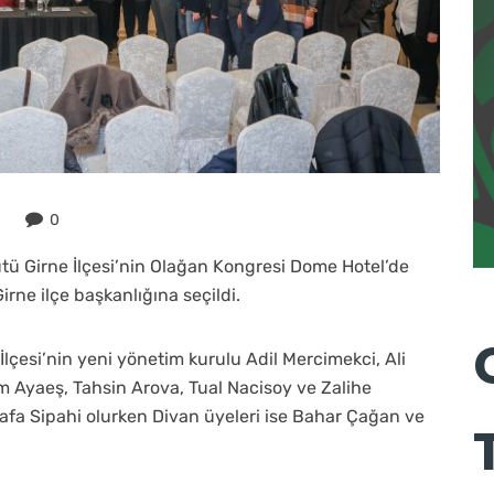
0
ütü Girne İlçesi’nin Olağan Kongresi Dome Hotel’de
rne ilçe başkanlığına seçildi.
çesi’nin yeni yönetim kurulu Adil Mercimekci, Ali
m Ayaeş, Tahsin Arova, Tual Nacisoy ve Zalihe
afa Sipahi olurken Divan üyeleri ise Bahar Çağan ve