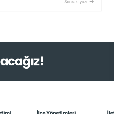
Sonraki yazı
lacağız!
etimi
İlçe Yönetimleri
İl