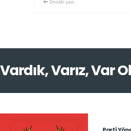
Önceki yazı
Vardık, Varız, Var O
Parti Yön