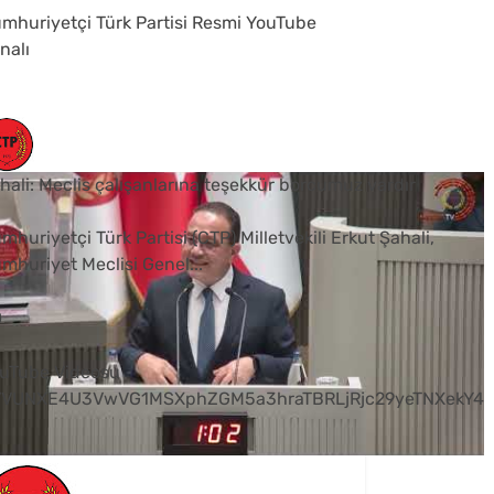
mhuriyetçi Türk Partisi Resmi YouTube
nalı
hali: Meclis çalışanlarına teşekkür borcumuz vardır
mhuriyetçi Türk Partisi (CTP) Milletvekili Erkut Şahali,
mhuriyet Meclisi Genel
...
0
uTube Videosu
VVUNXE4U3VwVG1MSXphZGM5a3hraTBRLjRjc29yeTNXekY4