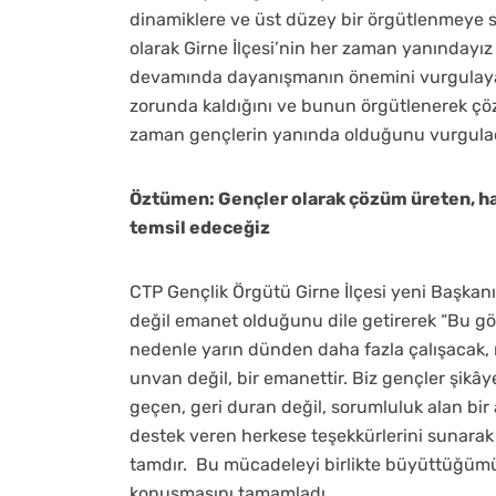
dinamiklere ve üst düzey bir örgütlenmeye 
olarak Girne İlçesi’nin her zaman yanındayı
devamında dayanışmanın önemini vurgulayan
zorunda kaldığını ve bunun örgütlenerek çöz
zaman gençlerin yanında olduğunu vurgulad
Öztümen: Gençler olarak çözüm üreten, ha
temsil edeceğiz
CTP Gençlik Örgütü Girne İlçesi yeni Başkan
değil emanet olduğunu dile getirerek “Bu gö
nedenle yarın dünden daha fazla çalışacak
unvan değil, bir emanettir. Biz gençler şikâ
geçen, geri duran değil, sorumluluk alan bir
destek veren herkese teşekkürlerini sunarak
tamdır. Bu mücadeleyi birlikte büyüttüğümüz
konuşmasını tamamladı.