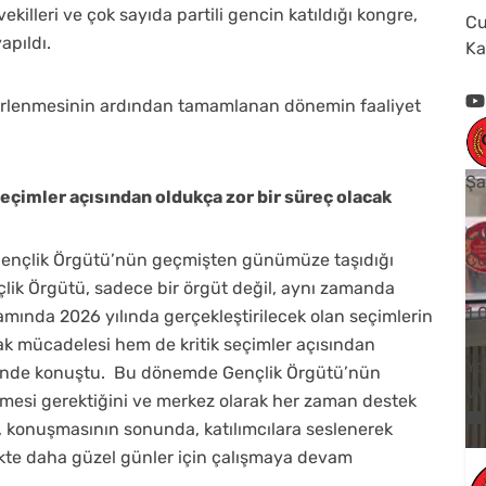
killeri ve çok sayıda partili gencin katıldığı kongre,
Cu
apıldı.
Ka
irlenmesinin ardından tamamlanan dönemin faaliyet
Şa
seçimler açısından oldukça zor bir süreç olacak
Cu
 Gençlik Örgütü’nün geçmişten günümüze taşıdığı
Cu
lik Örgütü, sadece bir örgüt değil, aynı zamanda
1
amında 2026 yılında gerçekleştirilecek olan seçimlerin
ak mücadelesi hem de kritik seçimler açısından
Yo
klinde konuştu. Bu dönemde Gençlik Örgütü’nün
V
mesi gerektiğini ve merkez olarak her zaman destek
şi, konuşmasının sonunda, katılımcılara seslenerek
kte daha güzel günler için çalışmaya devam