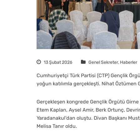
13 Şubat 2026
Genel Sekreter
,
Haberler
Cumhuriyetçi Türk Partisi (CTP) Gençlik Örg
yoğun katılımla gerçekleşti. Nihat Öztümen Gi
Gerçekleşen kongrede Gençlik Örgütü Girne İl
Etem Kaplan, Aysel Amir, Berk Ortunç, Devri
Yaradanakul’dan oluştu. Divan Başkanı Must
Melisa Tanır oldu.