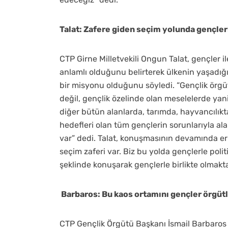
Talat: Zafere giden seçim yolunda gençl
CTP Girne Milletvekili Ongun Talat, gençler i
anlamlı olduğunu belirterek ülkenin yaşadı
bir misyonu olduğunu söyledi. “Gençlik örgüt
değil, gençlik özelinde olan meselelerde yani
diğer bütün alanlarda, tarımda, hayvancılıkta t
hedefleri olan tüm gençlerin sorunlarıyla ala
var” dedi. Talat, konuşmasının devamında e
seçim zaferi var. Biz bu yolda gençlerle po
şeklinde konuşarak gençlerle birlikte olmakt
Barbaros: Bu kaos ortamını gençler örgüt
CTP Gençlik Örgütü Başkanı İsmail Barbaros 