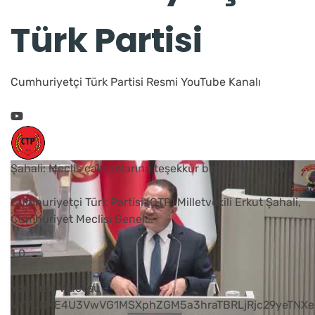
Türk Partisi
Cumhuriyetçi Türk Partisi Resmi YouTube Kanalı
Şahali: Meclis çalışanlarına teşekkür borcumuz vardır
Cumhuriyetçi Türk Partisi (CTP) Milletvekili Erkut Şahali,
Cumhuriyet Meclisi Genel
...
1
0
YouTube Videosu
VVVUNXE4U3VwVG1MSXphZGM5a3hraTBRLjRjc29yeTNXe