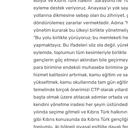
ediyor ve Kıbrıs Türk halkını “Sarayönü’ne” 
eyleme destek veriyoruz. Anayasa’yı yok say
yollarına dikmesine sebep olan bu zihniyet, 
döndürülemez zararlar vermektedir. Adına “h
yönetim kurarak bu ülkeyi birlikte yönetmeli
“Bu yolu birlikte yürüyoruz; bu memleketi he
yapmaktayız. Bu ifadeleri söz ola değil, yür
eylemde, toplumun tüm kesimleriyle birlikte 
gençlerin göç etmeyi aklından bile geçirme
para birimine endeksli muhasebe birimine g
hizmet kalitesini artırmak, kamu eğitim ve sa
yükseltmek, kamu okullarında tam gün eğitim
temelinde birçok önerimizi CTP olarak yıllar
başta olmak üzere atılacak adımlar ortada ve n
kendini yönetme iradesi her şeyin üstünded
yılında seçime gitmeli ve Kıbrıs Türk halkı
gibi Kıbrıs konusunda da Kıbrıs Türk gençliğ
toplumlu, iki bölgeli siyasal eşitliğe dayal