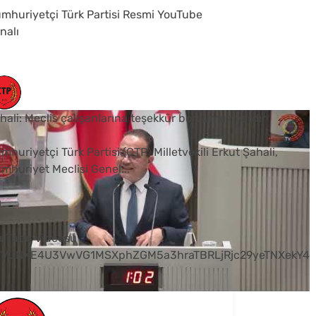
mhuriyetçi Türk Partisi Resmi YouTube
nalı
hali: Meclis çalışanlarına teşekkür borcumuz vardır
mhuriyetçi Türk Partisi (CTP) Milletvekili Erkut Şahali,
mhuriyet Meclisi Genel
...
0
uTube Videosu
VVUNXE4U3VwVG1MSXphZGM5a3hraTBRLjRjc29yeTNXekY4