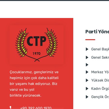
Parti Yön
Genel Baş
Genel Sek
Merkez Yö
Çocuklarımız, gençlerimiz ve
hepimiz için çok daha kaliteli
Yüksek Dis
bir yaşamı hak ediyoruz. Biz
Kadın Örg
varız ve bu yol
birlikte yürünecek.
Gençlik Ö
+90 392 600 1970