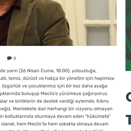
0
 de yarın (26 Nisan Cuma, 18.00), yolsuzluğa,
il, temiz, dürüst ve hakça bir yönetim için hepimize
m, özgürlük ve çocuklarımız için bir kez daha ayağa
Işıklarında buluşup Meclis’e yürümeye çağırıyoruz.
kalar ve birliklerin de destek verdiği eylemde, Kıbrıs
yeceğiz. Memlekete dair herhangi bir vizyonu olmayan
 için koltuklarında oturmaya devam eden “hükümete”
TP olarak, hem Meclis’te hem sokakta olmaya devam