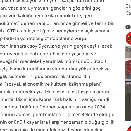
hapsetmek isteyen zihniyetin karşısında her türlü
Cu
an, yasalara uymayan, gençlerin gözlerini göç
Ka
görevde kaldığı her dakika memlekete, geri
ükümet” denen yapı bir an önce gitmeli ve temiz bir
yiz. CTP olarak yaptığımız her eylem ve açıklamada,
p birlikte yöneteceğiz” ifadelerine vurgu
ekten inanarak söylüyoruz ve yarın gerçekleştirilecek
Şa
yürüyeceğiz. Halkın refah içinde yaşadığı ve
yeceği bir memleket yaratmak mümkündür. Stabil
Cu
eçiş, kamu kurumlarının standardını yükseltmek ve
Cu
ğlık sistemlerini güçlendirerek standardını
, “sosyal, ekonomik ve kültürel kalkınma planı”
1
dır dile getirmekteyiz. Memlekette nüfus planlaması
Yo
ettir. Bizim için, Kıbrıs Türk halkının varlığı, kendi
V
ir. Adına “hükümet” denen yapı bir an önce 2024
nın önünü açması gerekmektedir. İç meselelerde olduğu
inin önünü tıkayanlara karşı her zaman olduğu gibi iki
ı federasyon için de mücadelemiz devam edecektir.