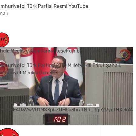
mhuriyetçi Türk Partisi Resmi YouTube
nalı
hali: Meclis çalışanlarına teşekkür borcumuz vardır
mhuriyetçi Türk Partisi (CTP) Milletvekili Erkut Şahali,
mhuriyet Meclisi Genel
...
0
uTube Videosu
VVUNXE4U3VwVG1MSXphZGM5a3hraTBRLjRjc29yeTNXekY4