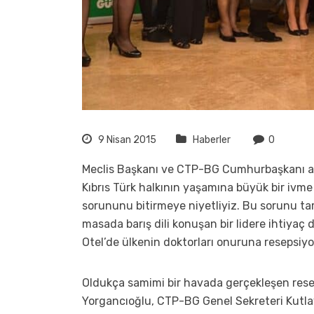
9 Nisan 2015
Haberler
0
Meclis Başkanı ve CTP-BG Cumhurbaşkanı ad
Kıbrıs Türk halkının yaşamına büyük bir ivme 
sorununu bitirmeye niyetliyiz. Bu sorunu ta
masada barış dili konuşan bir lidere ihtiya
Otel’de ülkenin doktorları onuruna resepsiy
Oldukça samimi bir havada gerçekleşen re
Yorgancıoğlu, CTP-BG Genel Sekreteri Kutlay E