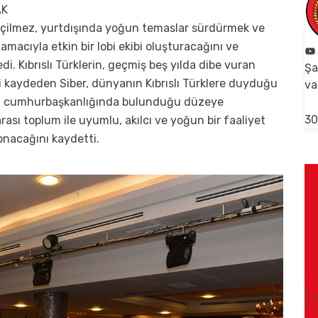
AK
 seçilmez, yurtdışında yoğun temaslar sürdürmek ve
acıyla etkin bir lobi ekibi oluşturacağını ve
di. Kıbrıslı Türklerin, geçmiş beş yılda dibe vuran
Şa
i kaydeden Siber, dünyanın Kıbrıslı Türklere duyduğu
va
ın cumhurbaşkanlığında bulunduğu düzeye
30
rası toplum ile uyumlu, akılcı ve yoğun bir faaliyet
onacağını kaydetti.