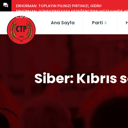
ERHÜRMAN: TOPLAYIN PILINIZI PIRTINIZI, GIDIN!
ERHÜRMAN: GÜNEY’DEKI YASA EŞDEĞERCIDEN MÜTEAHHIDE HERK
CTP HEYETI, TRAFIK EĞITIM PARKI’NI YERINDE INCELEDI
Ana Sayfa
Parti
Siber: Kıbrı