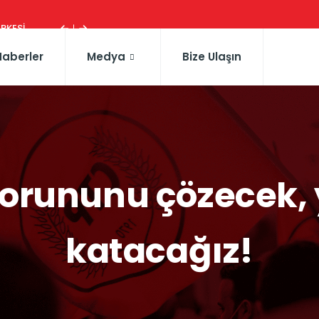
ESI ...
Haberler
Medya
Bize Ulaşın
s sorununu çözecek
katacağız!