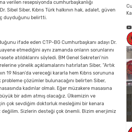
runa verilen resepsiyonda cumhurbaşkanlığı
Cu
. Sibel Siber, Kıbrıs Türk halkının hak, adalet, güven
Ka
ç duyduğunu belirtti.
olduğunu ifade eden CTP-BG Cumhurbaşkanı adayı Dr.
Şa
 muayene etmediğini aynı zamanda onların sorunlarını
yasete atıldıklarını söyledi. BM Genel Sekreteri’nin
Cu
elerine yönelik açıklamalarını hatırlatan Siber, “Artık
Cu
ının 19 Nisan’da vereceği kararla hem Kıbrıs sorununa
k probleme çözümler bulunacağını belirten Siber,
1
 masasında kadınlar olmalı. Eğer müzakere masasına
a büyük bir adım atmış olacağız. Ülkemizin ve
Yo
çin çok sevdiğim doktorluk mesleğimi bir kenara
V
 değilim. Sizlerin desteği çok önemli. Bizim enerjimiz