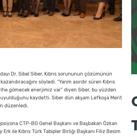
ayı Dr. Sibel Siber, Kıbrıs sorununun çözümünün
kazandıracağını söyledi. “Yarım asırdır süren Kıbrıs
rihe gömecek enerjimiz var” diyen Siber, bu yüzden
ç duyulduğunu kaydetti. Siber dün akşam Lefkoşa Merit
on düzenledi.
sepsiyona CTP-BG Genel Başkanı ve Başbakan Özkan
rk ile Kıbrıs Türk Tabipler Birliği Başkanı Filiz Besim