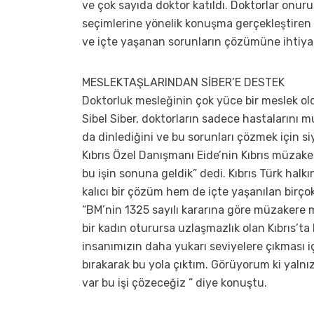
ve çok sayıda doktor katıldı. Doktorlar onu
seçimlerine yönelik konuşma gerçekleştiren Dr
ve içte yaşanan sorunların çözümüne ihtiya
MESLEKTAŞLARINDAN SİBER’E DESTEK
Doktorluk mesleğinin çok yüce bir meslek 
Sibel Siber, doktorların sadece hastalarını
da dinlediğini ve bu sorunları çözmek için si
Kıbrıs Özel Danışmanı Eide’nin Kıbrıs müzaker
bu işin sonuna geldik” dedi. Kıbrıs Türk halk
kalıcı bir çözüm hem de içte yaşanılan birço
“BM’nin 1325 sayılı kararına göre müzakere
bir kadın oturursa uzlaşmazlık olan Kıbrıs’t
insanımızın daha yukarı seviyelere çıkması i
bırakarak bu yola çıktım. Görüyorum ki yalnız
var bu işi çözeceğiz ” diye konuştu.