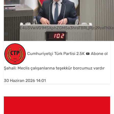
1
0
YouTube Videosu
VVVUNXE4U3VwVG1MSXphZGM5a3hraTBRLjRjc29yeTNXe
Cumhuriyetçi Türk Partisi
2.5K
Abone ol
Şahali: Meclis çalışanlarına teşekkür borcumuz vardır
30 Haziran 2026 14:01