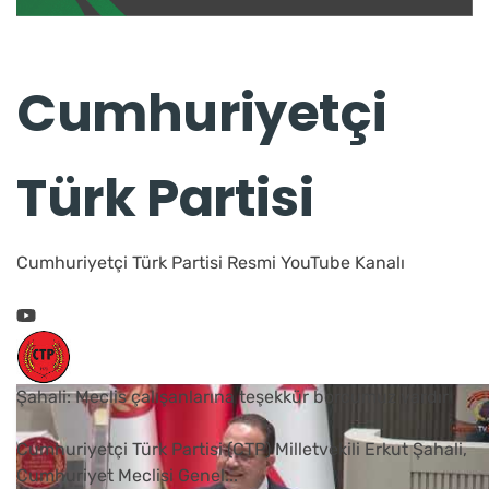
Cumhuriyetçi
Türk Partisi
Cumhuriyetçi Türk Partisi Resmi YouTube Kanalı
Şahali: Meclis çalışanlarına teşekkür borcumuz vardır
Cumhuriyetçi Türk Partisi (CTP) Milletvekili Erkut Şahali,
Cumhuriyet Meclisi Genel
...