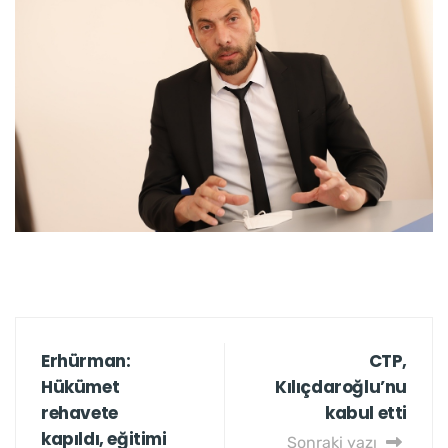
Erhürman:
CTP,
Hükümet
Kılıçdaroğlu’nu
rehavete
kabul etti
kapıldı, eğitimi
Sonraki yazı