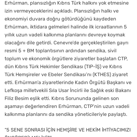
Erhürman, plansızlığın Kıbrıs Türk halkını yok etmesine
izin vermeyeceklerini açıkladı. Plansızlığın halkı ve
ekonomiyi duvara doğru götürdüğünü kaydeden
Erhürman, iktidara gelmeleri halinde ilk icraatlarının 5
yıllık uzun vadeli kalkınma planlarını devreye koymak
olacağını dile getirdi. Cenevre’de gerçekleştirilen gayrı
resmi 5 + BM toplantısının ardından sendika, sivil
toplum ve ekonomik örgütlere ziyaretler başlatan CTP,
dün Kıbrıs Türk Hekimler Sendikası (TIP-İŞ) ve Kıbrıs
Türk Hemşireler ve Ebeler Sendikası’nı (KTHES) ziyaret
etti. Erhürman’a ziyaretlerinde Kadın Örgütü Başkanı ve
Lefkoşa milletvekili Sıla Usar İncirli ile Sağlık eski Bakanı
Filiz Besim eşlik etti. Kıbrıs Sorununda gelinen son
aşamayı değerlendiren Erhürman, CTP’nin uzun vadeli
kalkınma planlarını da sendika yöneticileriyle paylaştı.
“5 SENE SONRASI İÇİN HEMŞİRE VE HEKİM İHTİYACIMIZI