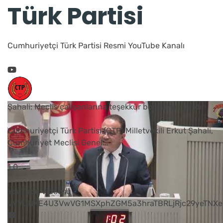
Türk Partisi
Cumhuriyetçi Türk Partisi Resmi YouTube Kanalı
Şahali: Meclis çalışanlarına teşekkür borcumuz vardır
Cumhuriyetçi Türk Partisi (CTP) Milletvekili Erkut Şahali,
Cumhuriyet Meclisi Genel
...
1
0
YouTube Videosu
VVVUNXE4U3VwVG1MSXphZGM5a3hraTBRLjRjc29yeTNXe