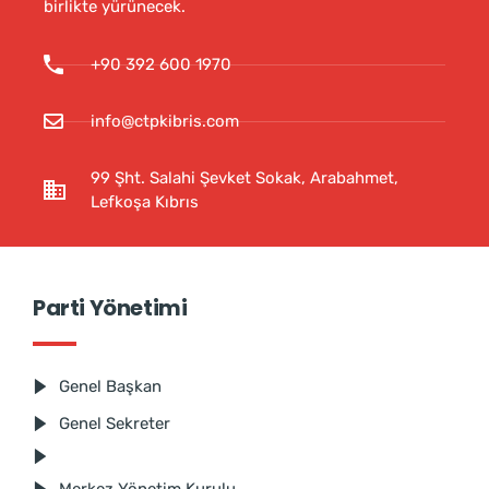
birlikte yürünecek.
+90 392 600 1970
info@ctpkibris.com
99 Şht. Salahi Şevket Sokak, Arabahmet,
Lefkoşa Kıbrıs
Parti Yönetimi
Genel Başkan
Genel Sekreter