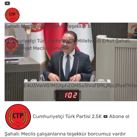
Şahali: Meclis çalışanlarına teşekkür borcumuz vardır
Cumhuriyetçi Türk Partisi (CTP) Milletvekili Erkut Şahali,
Cumhuriyet Meclisi Genel
...
1
0
YouTube Videosu
VVVUNXE4U3VwVG1MSXphZGM5a3hraTBRLjRjc29yeTNXe
Cumhuriyetçi Türk Partisi
2.5K
Abone ol
Şahali: Meclis çalışanlarına teşekkür borcumuz vardır