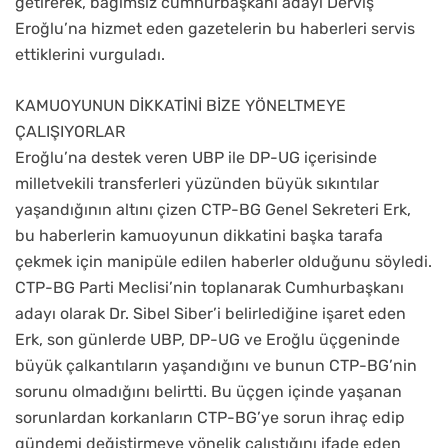
getirerek, bağımsız cumhurbaşkanı adayı Derviş
Eroğlu’na hizmet eden gazetelerin bu haberleri servis
ettiklerini vurguladı.
KAMUOYUNUN DİKKATİNİ BİZE YÖNELTMEYE
ÇALIŞIYORLAR
Eroğlu’na destek veren UBP ile DP-UG içerisinde
milletvekili transferleri yüzünden büyük sıkıntılar
yaşandığının altını çizen CTP-BG Genel Sekreteri Erk,
bu haberlerin kamuoyunun dikkatini başka tarafa
çekmek için manipüle edilen haberler olduğunu söyledi.
CTP-BG Parti Meclisi’nin toplanarak Cumhurbaşkanı
adayı olarak Dr. Sibel Siber’i belirlediğine işaret eden
Erk, son günlerde UBP, DP-UG ve Eroğlu üçgeninde
büyük çalkantıların yaşandığını ve bunun CTP-BG’nin
sorunu olmadığını belirtti. Bu üçgen içinde yaşanan
sorunlardan korkanların CTP-BG’ye sorun ihraç edip
gündemi değiştirmeye yönelik çalıştığını ifade eden