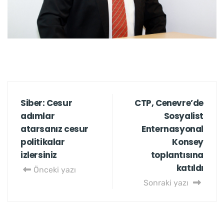
Siber: Cesur
CTP, Cenevre’de
adımlar
Sosyalist
atarsanız cesur
Enternasyonal
politikalar
Konsey
izlersiniz
toplantısına
katıldı
Önceki yazı
Sonraki yazı