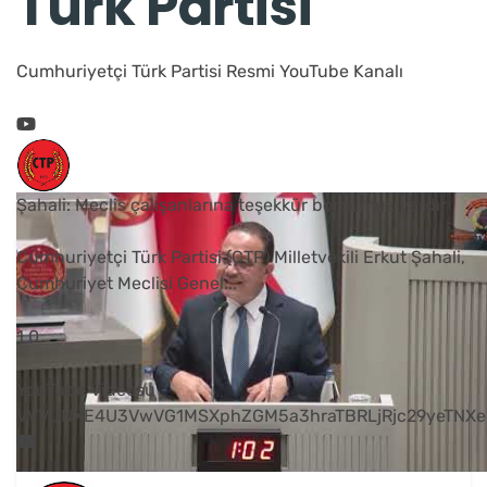
Türk Partisi
Cumhuriyetçi Türk Partisi Resmi YouTube Kanalı
Şahali: Meclis çalışanlarına teşekkür borcumuz vardır
Cumhuriyetçi Türk Partisi (CTP) Milletvekili Erkut Şahali,
Cumhuriyet Meclisi Genel
...
1
0
YouTube Videosu
VVVUNXE4U3VwVG1MSXphZGM5a3hraTBRLjRjc29yeTNXe