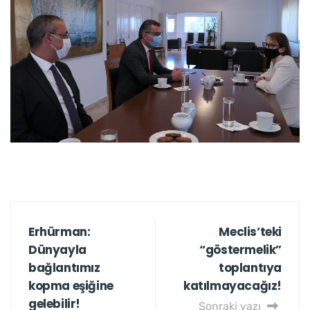
Erhürman:
Meclis’teki
Dünyayla
“göstermelik”
bağlantımız
toplantıya
kopma eşiğine
katılmayacağız!
gelebilir!
Sonraki yazı