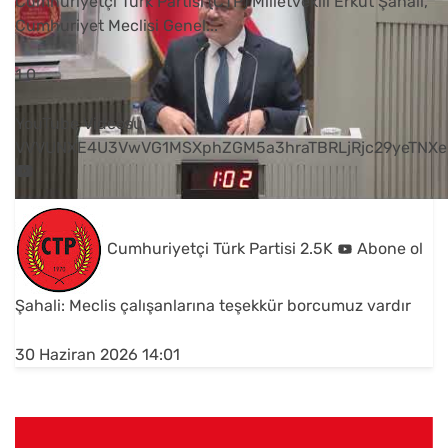
Cumhuriyetçi Türk Partisi (CTP) Milletvekili Erkut Şahali,
Cumhuriyet Meclisi Genel
...
1
0
YouTube Videosu
VVVUNXE4U3VwVG1MSXphZGM5a3hraTBRLjRjc29yeTNXe
Cumhuriyetçi Türk Partisi
2.5K
Abone ol
Şahali: Meclis çalışanlarına teşekkür borcumuz vardır
30 Haziran 2026 14:01