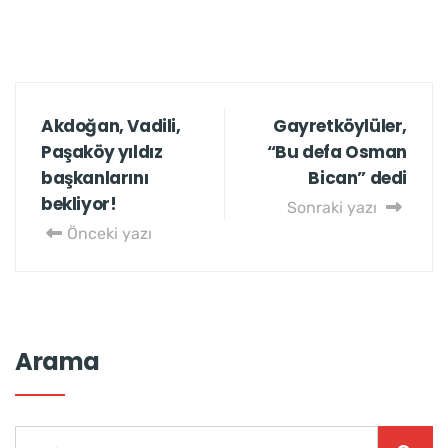
Akdoğan, Vadili,
Gayretköylüler,
Paşaköy yıldız
“Bu defa Osman
başkanlarını
Bican” dedi
bekliyor!
Sonraki yazı
Önceki yazı
Arama