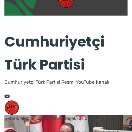
Cumhuriyetçi
Türk Partisi
Cumhuriyetçi Türk Partisi Resmi YouTube Kanalı
Şahali: Meclis çalışanlarına teşekkür borcumuz vardır