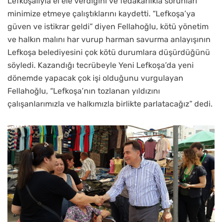
Lefkoşalıyla el ele verdiğini ve fedakarlıkla sorunları
minimize etmeye çalıştıklarını kaydetti. “Lefkoşa’ya
güven ve istikrar geldi” diyen Fellahoğlu, kötü yönetim
ve halkın malını har vurup harman savurma anlayışının
Lefkoşa belediyesini çok kötü durumlara düşürdüğünü
söyledi. Kazandığı tecrübeyle Yeni Lefkoşa’da yeni
dönemde yapacak çok işi olduğunu vurgulayan
Fellahoğlu, “Lefkoşa’nın tozlanan yıldızını
çalışanlarımızla ve halkımızla birlikte parlatacağız” dedi.