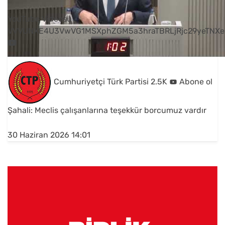
YouTube Videosu
VVVUNXE4U3VwVG1MSXphZGM5a3hraTBRLjRjc29yeTNXe
Cumhuriyetçi Türk Partisi
2.5K
Abone ol
Şahali: Meclis çalışanlarına teşekkür borcumuz vardır
30 Haziran 2026 14:01