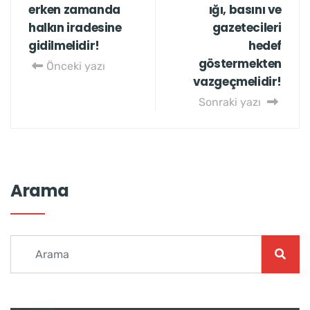
erken zamanda
ığı, basını ve
halkın iradesine
gazetecileri
gidilmelidir!
hedef
göstermekten
Önceki yazı
vazgeçmelidir!
Sonraki yazı
Arama