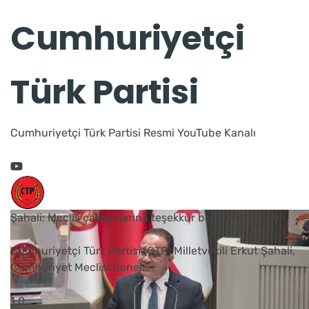
Cumhuriyetçi
Türk Partisi
Cumhuriyetçi Türk Partisi Resmi YouTube Kanalı
Şahali: Meclis çalışanlarına teşekkür borcumuz vardır
Cumhuriyetçi Türk Partisi (CTP) Milletvekili Erkut Şahali,
Cumhuriyet Meclisi Genel
...
1
0