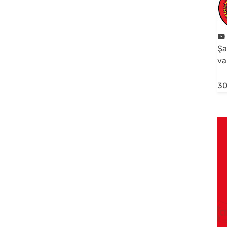
Şa
va
30