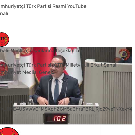
mhuriyetçi Türk Partisi Resmi YouTube
nalı
hali: Meclis çalışanlarına teşekkür borcumuz vardır
mhuriyetçi Türk Partisi (CTP) Milletvekili Erkut Şahali,
mhuriyet Meclisi Genel
...
0
uTube Videosu
VVUNXE4U3VwVG1MSXphZGM5a3hraTBRLjRjc29yeTNXekY4