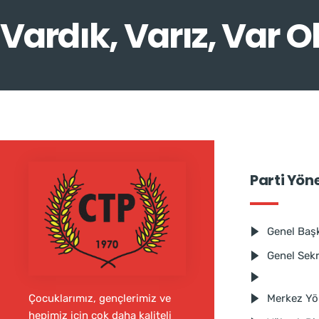
Vardık, Varız, Var O
Parti Yön
Genel Baş
Genel Sek
Merkez Yö
Çocuklarımız, gençlerimiz ve
hepimiz için çok daha kaliteli