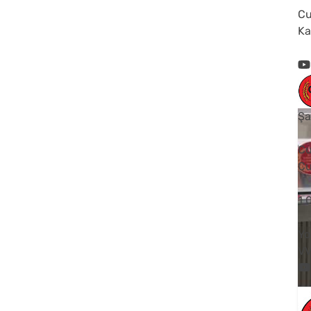
Cu
Ka
Şa
Cu
Cu
1
Yo
V