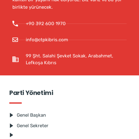
birlikte yürünecek.
+90 392 600 1970
info@ctpkibris.com
99 Şht. Salahi Şevket Sokak, Arabahmet,
Lefkoşa Kıbrıs
Parti Yönetimi
Genel Başkan
Genel Sekreter