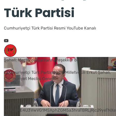
Türk Partisi
Cumhuriyetçi Türk Partisi Resmi YouTube Kanalı
Şahali: Meclis çalışanlarına teşekkür borcumuz vardır
Cumhuriyetçi Türk Partisi (CTP) Milletvekili Erkut Şahali,
Cumhuriyet Meclisi Genel
...
1
0
YouTube Videosu
VVVUNXE4U3VwVG1MSXphZGM5a3hraTBRLjRjc29yeTNXe