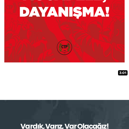
3:01
Vardık, Varız, Var Olacağız!