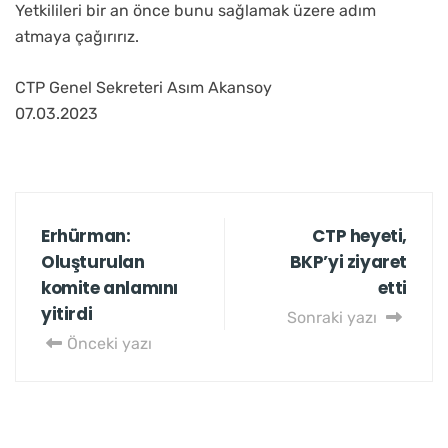
Yetkilileri bir an önce bunu sağlamak üzere adım
atmaya çağırırız.
CTP Genel Sekreteri Asım Akansoy
07.03.2023
Erhürman:
CTP heyeti,
Oluşturulan
BKP’yi ziyaret
komite anlamını
etti
yitirdi
Sonraki yazı
Önceki yazı