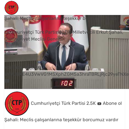
Şahali: Meclis çalışanlarına teşekkür borcumuz vardır
Cumhuriyetçi Türk Partisi (CTP) Milletvekili Erkut Şahali,
Cumhuriyet Meclisi Genel
...
1
0
YouTube Videosu
VVVUNXE4U3VwVG1MSXphZGM5a3hraTBRLjRjc29yeTNXe
Cumhuriyetçi Türk Partisi
2.5K
Abone ol
Şahali: Meclis çalışanlarına teşekkür borcumuz vardır