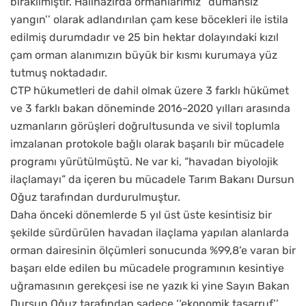
bırakılmıştır. Halihazırda ormanlarımız ‘‘dumansız
yangın’’ olarak adlandırılan çam kese böcekleri ile istila
edilmiş durumdadır ve 25 bin hektar dolayındaki kızıl
çam orman alanımızın büyük bir kısmı kurumaya yüz
tutmuş noktadadır.
CTP hükumetleri de dahil olmak üzere 3 farklı hükümet
ve 3 farklı bakan döneminde 2016-2020 yılları arasında
uzmanların görüşleri doğrultusunda ve sivil toplumla
imzalanan protokole bağlı olarak başarılı bir mücadele
programı yürütülmüştü. Ne var ki, “havadan biyolojik
ilaçlamayı” da içeren bu mücadele Tarım Bakanı Dursun
Oğuz tarafından durdurulmuştur.
Daha önceki dönemlerde 5 yıl üst üste kesintisiz bir
şekilde sürdürülen havadan ilaçlama yapılan alanlarda
orman dairesinin ölçümleri sonucunda %99,8’e varan bir
başarı elde edilen bu mücadele programının kesintiye
uğramasının gerekçesi ise ne yazık ki yine Sayın Bakan
Dursun Oğuz tarafından sadece ‘‘ekonomik tasarruf’’