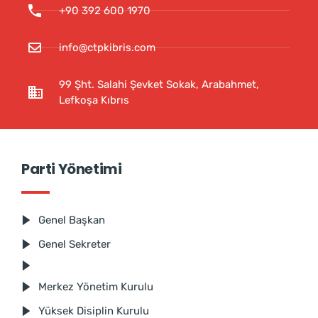
+90 392 600 1970
info@ctpkibris.com
99 Şht. Salahi Şevket Sokak, Arabahmet,
Lefkoşa Kıbrıs
Parti Yönetimi
Genel Başkan
Genel Sekreter
Merkez Yönetim Kurulu
Yüksek Disiplin Kurulu