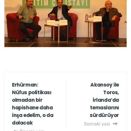
Erhürman:
Akansoy ile
Nüfus politikası
Toros,
olmadan bir
İrlanda’da
hapishane daha
temaslarını
inşa edelim, o da
sürdürüyor
dolacak
Sonraki yazı