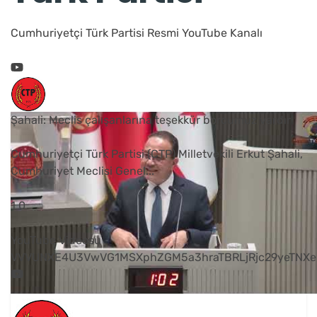
Cumhuriyetçi Türk Partisi Resmi YouTube Kanalı
Şahali: Meclis çalışanlarına teşekkür borcumuz vardır
Cumhuriyetçi Türk Partisi (CTP) Milletvekili Erkut Şahali,
Cumhuriyet Meclisi Genel
...
1
0
YouTube Videosu
VVVUNXE4U3VwVG1MSXphZGM5a3hraTBRLjRjc29yeTNXe