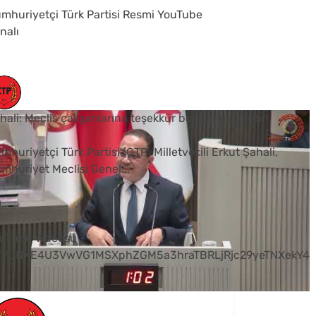
mhuriyetçi Türk Partisi Resmi YouTube
nalı
hali: Meclis çalışanlarına teşekkür borcumuz vardır
mhuriyetçi Türk Partisi (CTP) Milletvekili Erkut Şahali,
mhuriyet Meclisi Genel
...
0
uTube Videosu
VVUNXE4U3VwVG1MSXphZGM5a3hraTBRLjRjc29yeTNXekY4