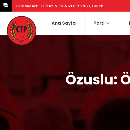
ERHÜRMAN: GÜNEY’DEKI YASA EŞDEĞERCIDEN MÜTEAHHIDE HERK
Ana Sayfa
Parti
Özuslu: 