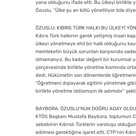
yana olduğunu ifade etti. Bu ülkeyi birlikte y
Özuslu, “Ülke şu an kötü yönetiliyor bile di
ÖZUSLU: KIBRIS TÜRK HALKI BU ÜLKEYİ YÖ
Kıbrıs Türk halkının gerek yetişmiş insan ka
ülkeyi yönetmeye ehil bir halk olduğunu kay
memleketin büyük sorunları karşısında sadec
olmamalıyız. Bu kadar değerli bir kurumsal y
çerçevesinde birlikte yönetme kısmında orta
dedi. Hükümetin son dönemlerde öğretmenle
“Öğretmeni dışlayarak eğitimi yönetmek gibi
birlikte yönetme iddiamızın ilk adımıdır” şek
BAYBORA: ÖZUSLU’NUN DOĞRU ADAY OLD
KTÖS Başkanı Mustafa Baybora, toplumun CTP’
sebebinin Kıbrıslı Türklerin varoluşu olduğun
edilmesi gerektiğine işaret etti. CTP’nin Kıb