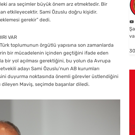
ki ara seçimler büyük önem arz etmektedir. Bir
n etkileyecektir. Sami Özuslu doğru kişidir.
eklemesi gerekir” dedi.
Şa
va
IRI VAR
s Türk toplumunun örgütlü yapısına son zamanlarda
30
erin bir mücadelenin içinden geçtiğini ifade eden
da bir yol açılması gerektiğini, bu yolun da Avrupa
lletvekili adayı Sami Özuslu’nun AB kurumları
 sesini duyurma noktasında önemli görevler üstlendiğini
nı dileyen Maviş, seçimde başarılar diledi.