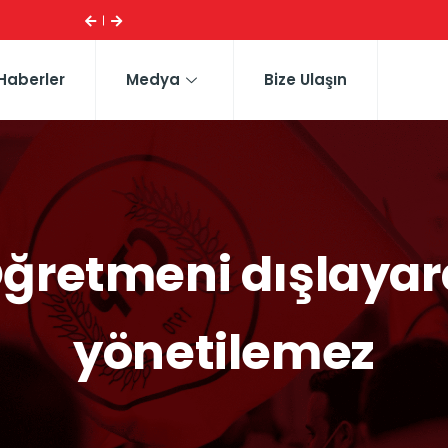
ESI ...
CTP HEYETI, TRAFIK EĞITIM PARKI’NI YERINDE INCELE
Haberler
Medya
Bize Ulaşın
Öğretmeni dışlayar
yönetilemez