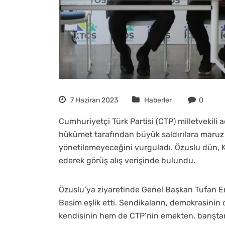
7 Haziran 2023
Haberler
0
Cumhuriyetçi Türk Partisi (CTP) milletvekil
hükümet tarafından büyük saldırılara maruz 
yönetilemeyeceğini vurguladı. Özuslu dün, K
ederek görüş alış verişinde bulundu.
Özuslu’ya ziyaretinde Genel Başkan Tufan Erh
Besim eşlik etti. Sendikaların, demokrasini
kendisinin hem de CTP’nin emekten, barışt