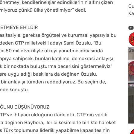
önetmeyi kendilerine şiar edindiklerinin altını çizen
Cu
yemiyoruz çünkü ülke yönetilmiyor” dedi.
Ka
NETMEYE EHİLDİR
pasitesiyle, gerekse örgütsel ve kurumsal yapısıyla bu
deden CTP milletvekili adayı Sami Özuslu, “Bu
Şa
e 50 milletvekiliyle ülkeyi yönetme iddiasında
apıya sahipsek, bunları katılımcı demokrasi anlayışı
Cu
k bir noktada buluşturma becerisini göstermeliyiz”
Cu
re uyguladığı baskılara da değinen Özuslu,
 bir anlayışı tümden reddediyoruz. Bu seçim de,
1
linde konuştu.
Yo
UĞUNU DÜŞÜNÜYORUZ
V
ye ihtiyacı olduğunu ifade etti. CTP’nin varlık
a değinen Baybora, ilerici kesimlerle birlikte hareket
rıs Türk toplumuna liderlik yapabilme kapasitesinin