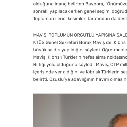
olduğuna inanç belirten Baybora, “Önümüzde
sonraki yapılacak erken genel seçimi doğruda
Toplumun ilerici kesimleri tarafından da dest
MAVİŞ: TOPLUMUN ÖRGÜTLÜ YAPISINA SALD
KTÖS Genel Sekreteri Burak Maviş de, Kıbrı
büyük saldırı yapıldığını söyledi. Öğretmenl
Maviş, Kıbrıslı Türklerin nefes alma noktasın
Birliği yolu olduğunu söyledi. Maviş, CTP mi
içerisinde yer aldığını ve Kıbrıslı Türklerin
belirtti. Özuslu’ya adaylığının hayırlı olması