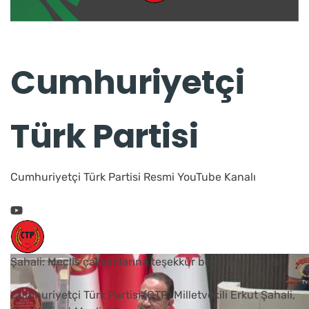
Cumhuriyetçi
Türk Partisi
Cumhuriyetçi Türk Partisi Resmi YouTube Kanalı
Şahali: Meclis çalışanlarına teşekkür borcumuz vardır
Cumhuriyetçi Türk Partisi (CTP) Milletvekili Erkut Şahali,