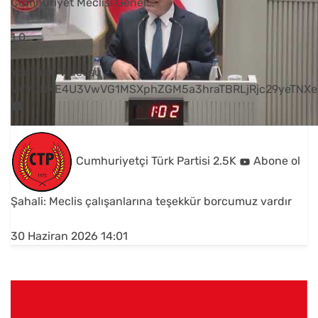
Cumhuriyet Meclisi Genel
...
1
0
YouTube Videosu
VVVUNXE4U3VwVG1MSXphZGM5a3hraTBRLjRjc29yeTNXe
Cumhuriyetçi Türk Partisi
2.5K
Abone ol
Şahali: Meclis çalışanlarına teşekkür borcumuz vardır
30 Haziran 2026 14:01