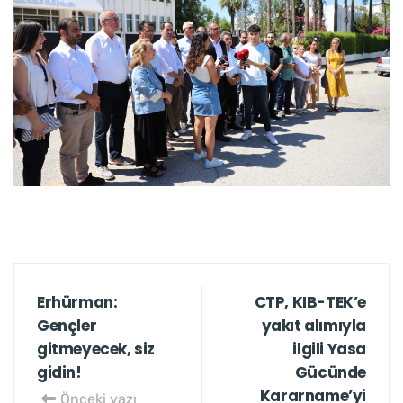
Erhürman:
CTP, KIB-TEK’e
Gençler
yakıt alımıyla
gitmeyecek, siz
ilgili Yasa
gidin!
Gücünde
Kararname’yi
Önceki yazı