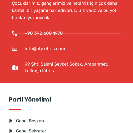
Çocuklarımız, gençlerimiz ve hepimiz için çok daha
kaliteli bir yaşamı hak ediyoruz. Biz varız ve bu yol
birlikte yürünecek.
+90 392 600 1970
info@ctpkibris.com
99 Şht. Salahi Şevket Sokak, Arabahmet,
Lefkoşa Kıbrıs
Parti Yönetimi
Genel Başkan
Genel Sekreter