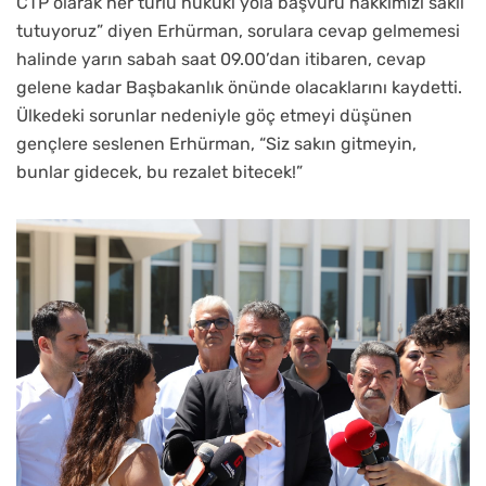
CTP olarak her türlü hukuki yola başvuru hakkımızı saklı
tutuyoruz” diyen Erhürman, sorulara cevap gelmemesi
halinde yarın sabah saat 09.00’dan itibaren, cevap
gelene kadar Başbakanlık önünde olacaklarını kaydetti.
Ülkedeki sorunlar nedeniyle göç etmeyi düşünen
gençlere seslenen Erhürman, “Siz sakın gitmeyin,
bunlar gidecek, bu rezalet bitecek!”