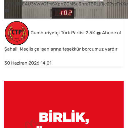
VVVUNXE4U3VwVG1MSXphZGM5a3hraTBRLjRjc29yeTNXe
Cumhuriyetçi Türk Partisi
2.5K
Abone ol
Şahali: Meclis çalışanlarına teşekkür borcumuz vardır
30 Haziran 2026 14:01