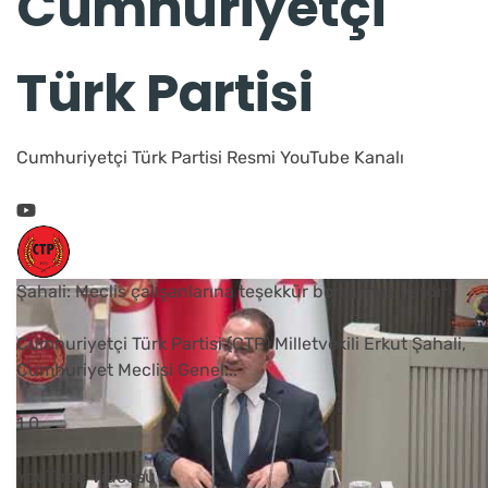
Cumhuriyetçi
Türk Partisi
Cumhuriyetçi Türk Partisi Resmi YouTube Kanalı
Şahali: Meclis çalışanlarına teşekkür borcumuz vardır
Cumhuriyetçi Türk Partisi (CTP) Milletvekili Erkut Şahali,
Cumhuriyet Meclisi Genel
...
1
0
YouTube Videosu