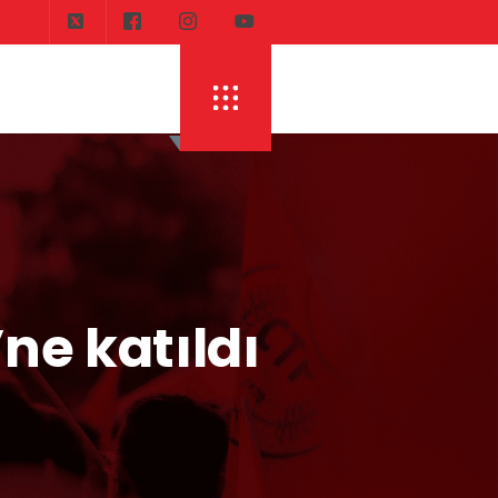
DI
ERHÜRMAN: TOPLAYIN PILINIZI PIRTINIZI, 
’ne katıldı