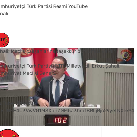
mhuriyetçi Türk Partisi Resmi YouTube
nalı
hali: Meclis çalışanlarına teşekkür borcumuz vardır
mhuriyetçi Türk Partisi (CTP) Milletvekili Erkut Şahali,
mhuriyet Meclisi Genel
...
0
uTube Videosu
VVUNXE4U3VwVG1MSXphZGM5a3hraTBRLjRjc29yeTNXekY4