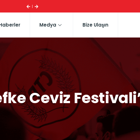
ESI ...
CTP HEYETI, TRAFIK EĞITIM PARKI’NI YERINDE INCELE
Haberler
Medya
Bize Ulaşın
fke Ceviz Festivali