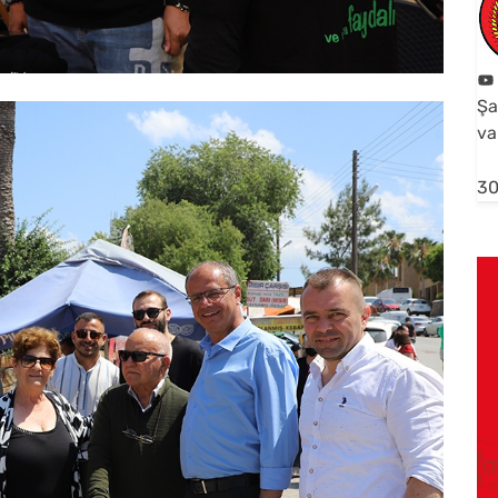
Şa
va
30