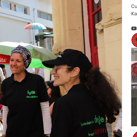
Cu
Ka
Şa
Cu
Cu
1
Yo
V