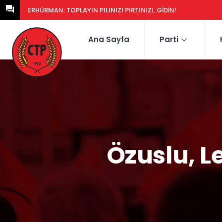
ERHÜRMAN: GÜNEY’DEKI YASA EŞDEĞERCIDEN MÜTEAHHIDE HERK
Ana Sayfa
Parti
Özuslu, Le