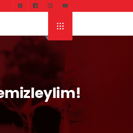
DI
ERHÜRMAN: TOPLAYIN PILINIZI PIRTINIZI, 
emizleylim!