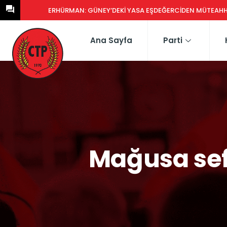
ERHÜRMAN: GÜNEY’DEKI YASA EŞDEĞERCIDEN MÜTEAHHIDE HERK
Ana Sayfa
Parti
Mağusa sef