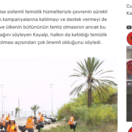
Cu
 sistemli temizlik hizmetleriyle çevrenin sürekli
Ka
zlik kampanyalarına katılmayı ve destek vermeyi de
in ve ülkenin bütününün temiz olmasının ancak bu
ını söyleyen Kayalp, halkın da katıldığı temizlik
ılması açısından çok önemli olduğunu söyledi.
Şa
Cu
Cu
1
Yo
V