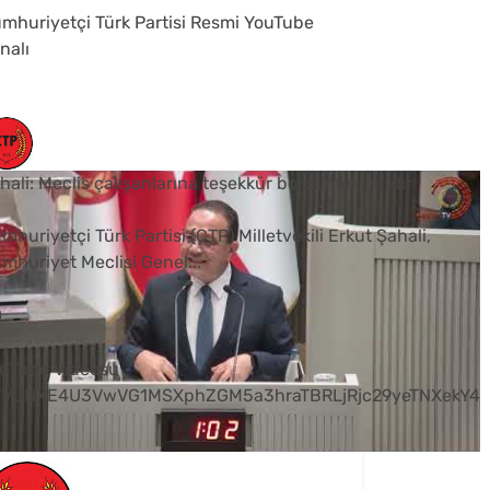
mhuriyetçi Türk Partisi Resmi YouTube
nalı
hali: Meclis çalışanlarına teşekkür borcumuz vardır
mhuriyetçi Türk Partisi (CTP) Milletvekili Erkut Şahali,
mhuriyet Meclisi Genel
...
0
uTube Videosu
VVUNXE4U3VwVG1MSXphZGM5a3hraTBRLjRjc29yeTNXekY4