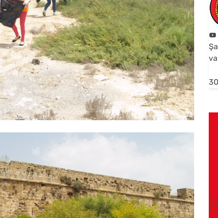
Şa
va
30