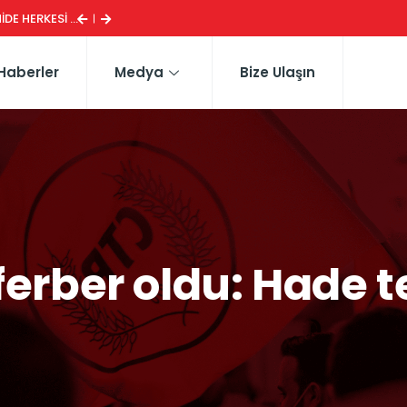
ESI ...
CTP HEYETI, TRAFIK EĞITIM PARKI’NI YERINDE INCELE
Haberler
Medya
Bize Ulaşın
erber oldu: Hade t