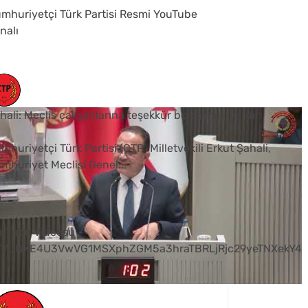
mhuriyetçi Türk Partisi Resmi YouTube
nalı
hali: Meclis çalışanlarına teşekkür borcumuz vardır
mhuriyetçi Türk Partisi (CTP) Milletvekili Erkut Şahali,
mhuriyet Meclisi Genel
...
0
uTube Videosu
VVUNXE4U3VwVG1MSXphZGM5a3hraTBRLjRjc29yeTNXekY4