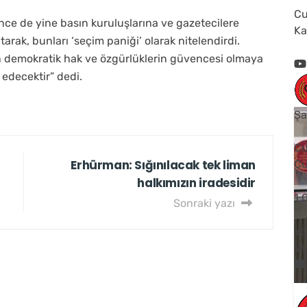
Cu
nce de yine basın kuruluşlarına ve gazetecilere
Ka
arak, bunları ‘seçim paniği’ olarak nitelendirdi.
n demokratik hak ve özgürlüklerin güvencesi olmaya
edecektir” dedi.
Şa
Cu
Erhürman: Sığınılacak tek liman
Cu
halkımızın iradesidir
1
Sonraki yazı
Yo
V