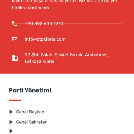
kaliteli bir yaşamı hak ediyoruz. Biz varız ve bu yol
birlikte yürünecek.
+90 392 600 1970
info@ctpkibris.com
99 Şht. Salahi Şevket Sokak, Arabahmet,
Lefkoşa Kıbrıs
Parti Yönetimi
Genel Başkan
Genel Sekreter