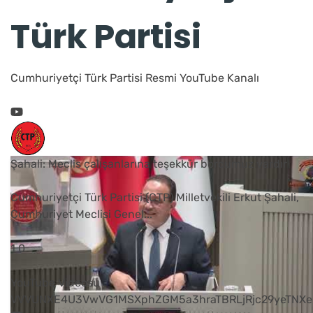
Türk Partisi
Cumhuriyetçi Türk Partisi Resmi YouTube Kanalı
Şahali: Meclis çalışanlarına teşekkür borcumuz vardır
Cumhuriyetçi Türk Partisi (CTP) Milletvekili Erkut Şahali,
Cumhuriyet Meclisi Genel
...
1
0
YouTube Videosu
VVVUNXE4U3VwVG1MSXphZGM5a3hraTBRLjRjc29yeTNXe