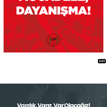
3:01
Vardık, Varız, Var Olacağız!