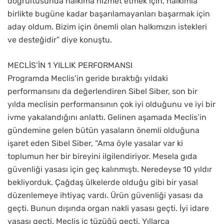
doğrultusunda halkıma hizmet etmek için, halkımla
birlikte bugüne kadar başarılamayanları başarmak için
aday oldum. Bizim için önemli olan halkımızın istekleri
ve desteğidir” diye konuştu.
MECLİS’İN 1 YILLIK PERFORMANSI
Programda Meclis’in geride bıraktığı yıldaki
performansını da değerlendiren Sibel Siber, son bir
yılda meclisin performansının çok iyi olduğunu ve iyi bir
ivme yakalandığını anlattı. Gelinen aşamada Meclis’in
gündemine gelen bütün yasaların önemli olduğuna
işaret eden Sibel Siber, “Ama öyle yasalar var ki
toplumun her bir bireyini ilgilendiriyor. Mesela gıda
güvenliği yasası için geç kalınmıştı. Neredeyse 10 yıldır
bekliyorduk. Çağdaş ülkelerde olduğu gibi bir yasal
düzenlemeye ihtiyaç vardı. Ürün güvenliği yasası da
geçti. Bunun dışında organ nakli yasası geçti. İyi idare
yasası geçti. Meclis iç tüzüğü geçti. Yıllarca