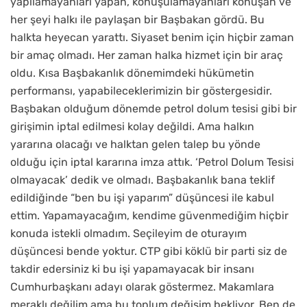
yapılamayanları yapan, konuşulamayanları konuşan ve
her şeyi halkı ile paylaşan bir Başbakan gördü. Bu
halkta heyecan yarattı. Siyaset benim için hiçbir zaman
bir amaç olmadı. Her zaman halka hizmet için bir araç
oldu. Kısa Başbakanlık dönemimdeki hükümetin
performansı, yapabileceklerimizin bir göstergesidir.
Başbakan olduğum dönemde petrol dolum tesisi gibi bir
girişimin iptal edilmesi kolay değildi. Ama halkın
yararına olacağı ve halktan gelen talep bu yönde
olduğu için iptal kararına imza attık. ‘Petrol Dolum Tesisi
olmayacak’ dedik ve olmadı. Başbakanlık bana teklif
edildiğinde “ben bu işi yaparım” düşüncesi ile kabul
ettim. Yapamayacağım, kendime güvenmediğim hiçbir
konuda istekli olmadım. Seçileyim de oturayım
düşüncesi bende yoktur. CTP gibi köklü bir parti siz de
takdir edersiniz ki bu işi yapamayacak bir insanı
Cumhurbaşkanı adayı olarak göstermez. Makamlara
meraklı değilim ama bu toplum değişim bekliyor. Ben de