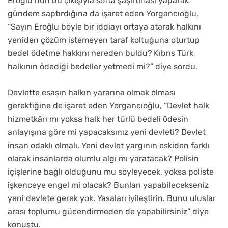
Eroğlu’nun bu çıkışıyla softa şaşırtması yaparak
gündem saptırdığına da işaret eden Yorgancıoğlu,
“Sayın Eroğlu böyle bir iddiayı ortaya atarak halkını
yeniden çözüm istemeyen taraf koltuğuna oturtup
bedel ödetme hakkını nereden buldu?
Kıbrıs Türk
halkının ödediği bedeller yetmedi mi?” diye sordu.
Devlette esasın halkın yararına olmak olması
gerektiğine de işaret eden Yorgancıoğlu, “Devlet halk
hizmetkârı mı yoksa halk her türlü bedeli ödesin
anlayışına göre mi yapacaksınız yeni devleti? Devlet
insan odaklı olmalı. Yeni devlet yargının eskiden farklı
olarak insanlarda olumlu algı mı yaratacak? Polisin
içişlerine bağlı olduğunu mu söyleyecek, yoksa poliste
işkenceye engel mi olacak? Bunları yapabilecekseniz
yeni devlete gerek yok. Yasaları iyileştirin. Bunu uluslar
arası toplumu gücendirmeden de yapabilirsiniz” diye
konuştu.