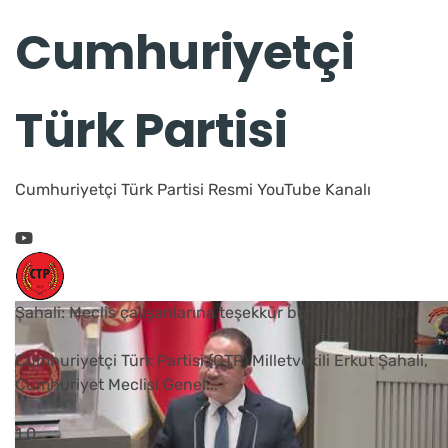
Cumhuriyetçi
Türk Partisi
Cumhuriyetçi Türk Partisi Resmi YouTube Kanalı
Şahali: Meclis çalışanlarına teşekkür borcumuz vardır
Cumhuriyetçi Türk Partisi (CTP) Milletvekili Erkut Şahali,
Cumhuriyet Meclisi Genel
...
1
0