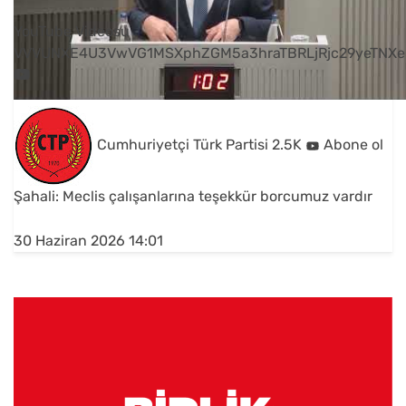
YouTube Videosu
VVVUNXE4U3VwVG1MSXphZGM5a3hraTBRLjRjc29yeTNXe
Cumhuriyetçi Türk Partisi
2.5K
Abone ol
Şahali: Meclis çalışanlarına teşekkür borcumuz vardır
30 Haziran 2026 14:01