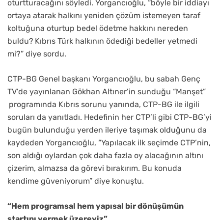
oturtturacağını söyledi. Yorgancıoğlu, “böyle bir iddiayı
ortaya atarak halkını yeniden çözüm istemeyen taraf
koltuğuna oturtup bedel ödetme hakkını nereden
buldu?
Kıbrıs Türk halkının ödediği bedeller yetmedi
mi?” diye sordu.
CTP-BG Genel başkanı Yorgancıoğlu, bu sabah Genç
TV’de yayınlanan Gökhan Altıner’in sunduğu “Manşet”
programında Kıbrıs sorunu yanında, CTP-BG ile ilgili
soruları da yanıtladı. Hedefinin her CTP’li gibi CTP-BG’yi
bugün bulunduğu yerden ileriye taşımak olduğunu da
kaydeden Yorgancıoğlu, “Yapılacak ilk seçimde CTP’nin,
son aldığı oylardan çok daha fazla oy alacağının altını
çizerim, almazsa da görevi bırakırım. Bu konuda
kendime güveniyorum” diye konuştu.
“Hem programsal hem yapısal bir dönüşümün
startını vermek üzereyiz”